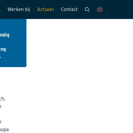
s
Werken bij
Actueel
Contact
en
mensen
Vacatures
Nieuwsbrieven
ndig
Stagemogelijkheden
Nieuws en media
ie
Sollicitatieprocedure
Publicaties
ing
.
Kijk mee met..
eitszorg
ch,
e
r
logie