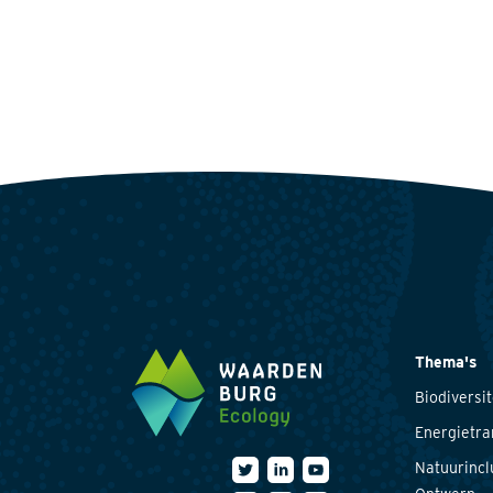
Thema's
Biodiversit
Energietra
Natuurincl