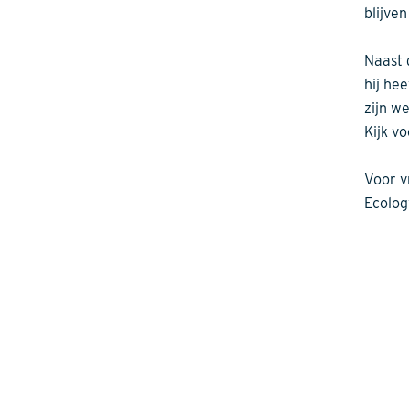
blijve
Naast 
hij he
zijn w
Kijk v
Voor v
Ecology