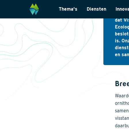
Waa
Thema's
Diensten
Innov
Met gr
dat Vi
Biodiversiteit
Monitoring & Inve
Ecolog
beslo
Energietransitie
Laboratoriumanal
is. On
Natuurinclusief Ontwerp
Landschapsarchit
dienst
en sam
Klimaatadaptatie
Internationaal
Natuurherstel
Datamanagemen
Wet- en regelgevi
Bre
Waarde
ornith
samenw
vissta
daarbu