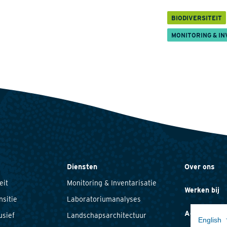
BIODIVERSITEIT
MONITORING & IN
Diensten
Over ons
eit
Monitoring & Inventarisatie
Werken bij
nsitie
Laboratoriumanalyses
Actueel
usief
Landschapsarchitectuur
English