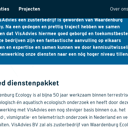
rdenburg Ecology
aties
Projecten
Over on
oot genoegen delen wij mee dat wij de handen ineenslaan 
sAdvies een zusterbedrijf is geworden van Waardenburg
ntarisatie
Onze 
y. Na een gedegen en prettig traject hebben we samen
ten dat VisAdvies hiermee goed geborgd en toekomstbeste
yses
Visie
ze bedrijven zijn een fantastische aanvulling op elkaars
ectuur
Histor
en en expertise en samen kunnen we door kennisuitwissel
enwerking onze diensten naar een nóg hoger niveau tillen
MVO
t
Kwalit
ng
ed dienstenpakket
nburg Ecology is al bijna 50 jaar werkzaam binnen terrestris
ologisch én aquatisch ecologisch onderzoek en heeft door dez
erking met VisAdvies een nog steviger basis binnen o.a. het
nd-, vismigratie- en telemetrisch onderzoek in Nederland en ve
iten. VisAdvies BV zal als zusterbedrijf van Waardenburg Eco