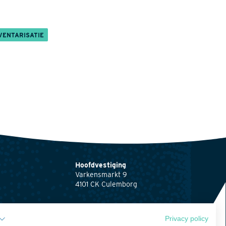
VENTARISATIE
Hoofdvestiging
Varkensmarkt 9
4101 CK Culemborg
0345 512710
info@waardenburg.eco
Privacy policy