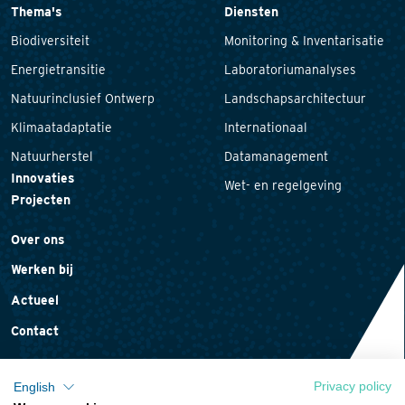
Thema's
Diensten
Biodiversiteit
Monitoring & Inventarisatie
Energietransitie
Laboratoriumanalyses
Natuurinclusief Ontwerp
Landschapsarchitectuur
Klimaatadaptatie
Internationaal
Natuurherstel
Datamanagement
Innovaties
Wet- en regelgeving
Projecten
Over ons
Werken bij
Actueel
Contact
Privacy policy
English