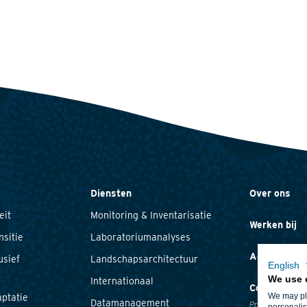
Diensten
Over ons
eit
Monitoring & Inventarisatie
Werken bij
nsitie
Laboratoriumanalyses
Actueel
usief
Landschapsarchitectuur
English
We use 
Internationaal
Contact
We may pla
ptatie
Datamanagement
Privacyverklari