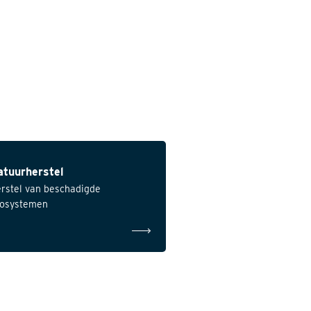
atuurherstel
rstel van beschadigde
osystemen