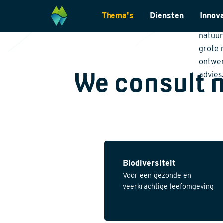
The
Thema's
Diensten
Innov
Belang
natuur
Biodiversiteit
Monitoring & Inve
grote 
Energietransitie
Laboratoriumanal
ontwer
We consult 
advies
Natuurinclusief Ontwerp
Landschapsarchit
Klimaatadaptatie
Internationaal
Natuurherstel
Datamanagemen
Wet- en regelgevi
Biodiversiteit
Voor een gezonde en
veerkrachtige leefomgeving