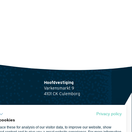
Hoofdvestiging
Varkensmarkt 9
4101 CK Culemborg
0345 512710
info@waardenburg.eco
Privacy policy
cookies
Vestigingen
ce these for analysis of our visitor data, to improve our website, show
Klik hier
voor de
ng