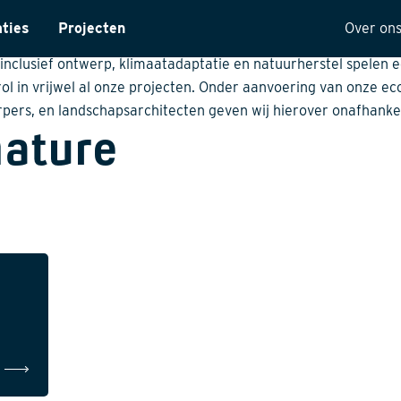
ma's
aties
Projecten
Over on
rijke maatschappelijke thema’s als biodiversiteit, energietransi
inclusief ontwerp, klimaatadaptatie en natuurherstel spelen 
ntarisatie
Onze 
rol in vrijwel al onze projecten. Onder aanvoering van onze ec
yses
Visie
pers, en landschapsarchitecten geven wij hierover onafhankel
nature
.
ectuur
Histor
MVO
t
Kwalit
ng