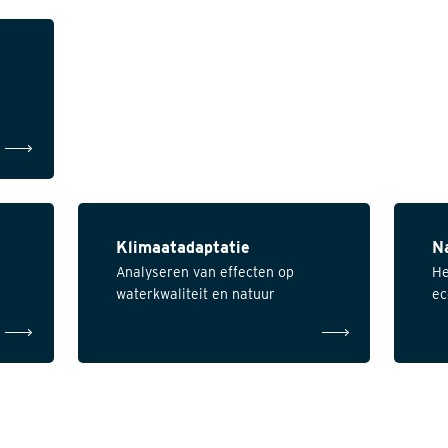
Klimaatadaptatie
N
Analyseren van effecten op
He
waterkwaliteit en natuur
ec