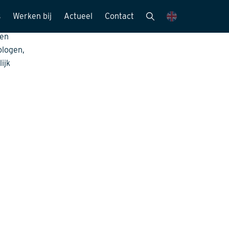
s
Werken bij
Actueel
Contact
tie,
een
mensen
Vacatures
Nieuwsbrieven
ologen,
Stagemogelijkheden
Nieuws en media
ijk
ie
Sollicitatieprocedure
Publicaties
Kijk mee met..
eitszorg