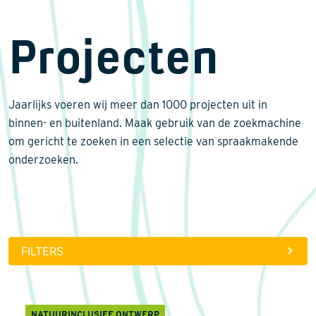
Projecten
Biodiversiteit
Natuurherstel
Jaarlijks voeren wij meer dan 1000 projecten uit in
Natuurinclusief Ontwerp
Energietransitie
binnen- en buitenland. Maak gebruik van de zoekmachine
Klimaatadaptatie
om gericht te zoeken in een selectie van spraakmakende
onderzoeken.
Monitoring & Inventarisatie
Laboratoriumanalyses
Datamanagement
Internationaal
FILTERS
Wet- en regelgeving
Landschapsarchitectuur
NATUURINCLUSIEF ONTWERP