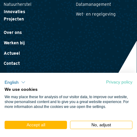
Natuurherstel
Datamanagement
Innovaties
Wet- en regelgeving
Projecten
Over ons
Werken bij
Actueel
Contact
Privacy policy
English
We use cookies
Privacyverklaring
We may place these for analysis of our visitor data, to improve our website,
Cookieverklaring
show personalised content and to give you a great website experience. For
more information about the cookies we use open the settings.
Algemene voorwaarden
Accept all
No, adjust