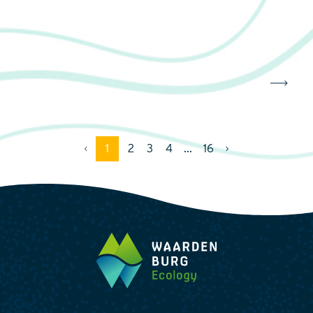
1
2
3
4
...
16