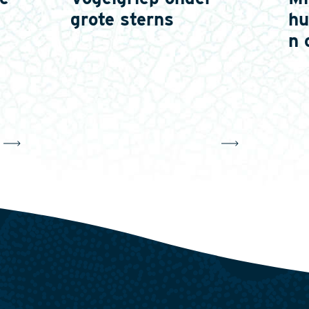
grote sterns
hu
n 