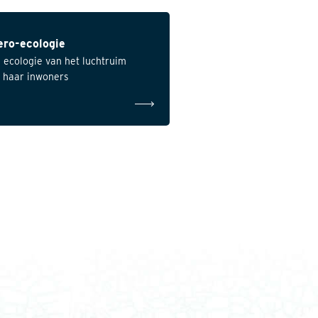
ero-ecologie
 ecologie van het luchtruim
 haar inwoners