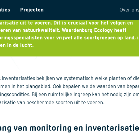
ring is het volgen van flora- en faunaontwikkelingen, door
aties
Projecten
Over on
re jaren op dezelfde locatie en op dezelfde manier een
arisatie uit te voeren. Dit is cruciaal voor het volgen en
ntarisatie
Onze 
eren van natuurkwaliteit. Waardenburg Ecology heeft
ringsspecialisten voor vrijwel alle soortgroepen op land, i
yses
Visie
en in de lucht.
ectuur
Histor
MVO
t
Kwalit
s inventarisaties bekijken we systematisch welke planten of di
ng
men in het plangebied. Ook bepalen we de waarden van bepa
ngscondities. Bij een ruimtelijke ingreep kan het nodig zijn o
arisatie van beschermde soorten uit te voeren.
ang van monitoring en inventarisati