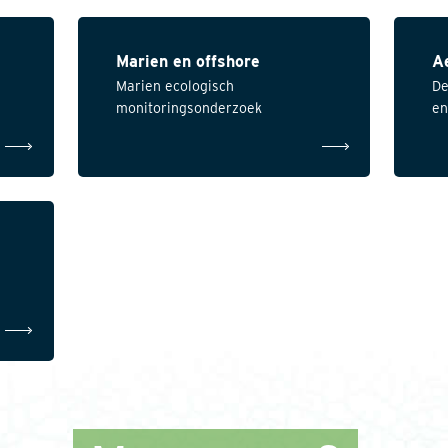
Marien en offshore
A
Marien ecologisch
De
monitoringsonderzoek
en