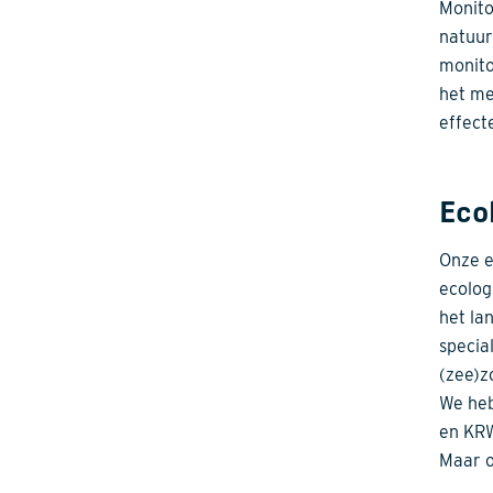
Monito
natuur
monito
het me
effect
Eco
Onze e
ecolog
het la
specia
(zee)z
We heb
en KRW
Maar o