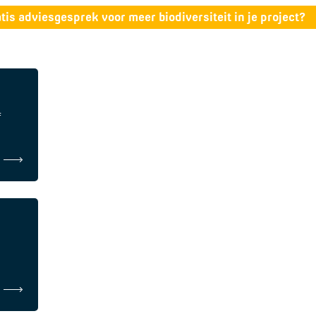
tis adviesgesprek voor meer biodiversiteit in je project?
f