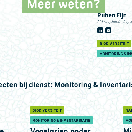
Meer weten?
Ruben Fijn
Afdelingshoofd Vogel
BIODIVERSITEIT
MONITORING & IN
ecten bij dienst:
Monitoring & Inventari
BIODIVERSITEIT
NA
MONITORING & INVENTARISATIE
MO
e
Vogelgriep onder
Mi