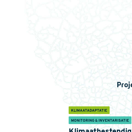
Proj
KLIMAATADAPTATIE
MONITORING & INVENTARISATIE
Klimaatbestendig