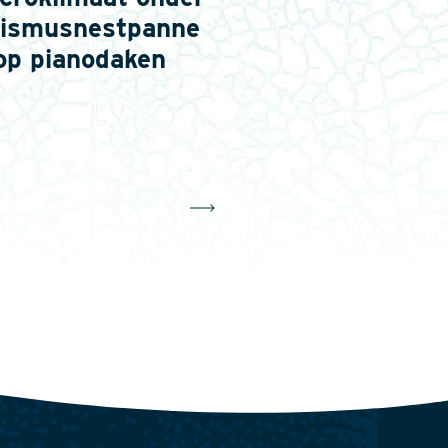
ismusnestpanne
op pianodaken