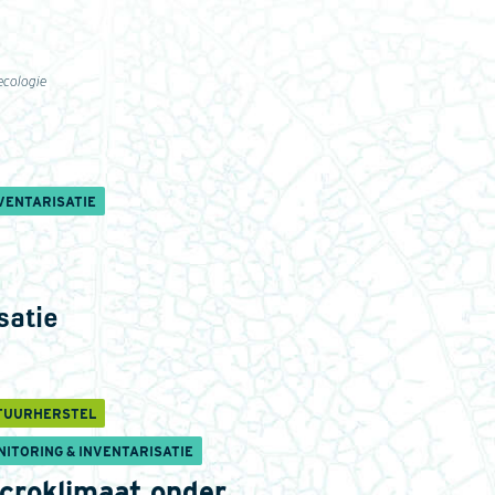
ecologie
VENTARISATIE
satie
TUURHERSTEL
NITORING & INVENTARISATIE
croklimaat onder