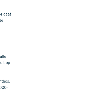
,
oe gaat
de
alle
uit op
nthos.
2000-