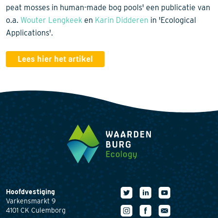
peat mosses in human-made bog pools' een publicatie van
o.a.
Wouter Lengkeek
en
Karin Didderen
in 'Ecological
Applications'.
Lees hier het artikel
Hoofdvestiging
Varkensmarkt 9
4101 CK Culemborg