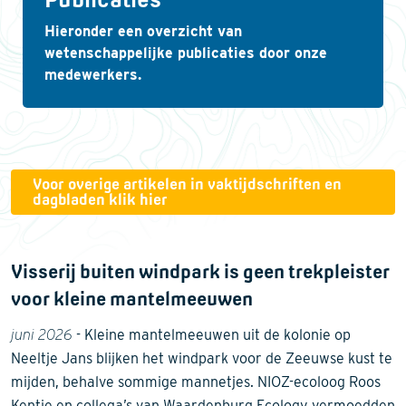
Hieronder een overzicht van
wetenschappelijke publicaties door onze
medewerkers.
Voor overige artikelen in vaktijdschriften en
dagbladen klik hier
Visserij buiten windpark is geen trekpleister
voor kleine mantelmeeuwen
juni 2026
- Kleine mantelmeeuwen uit de kolonie op
Neeltje Jans blijken het windpark voor de Zeeuwse kust te
mijden, behalve sommige mannetjes. NIOZ-ecoloog Roos
Kentie en collega’s van Waardenburg Ecology vermoedden