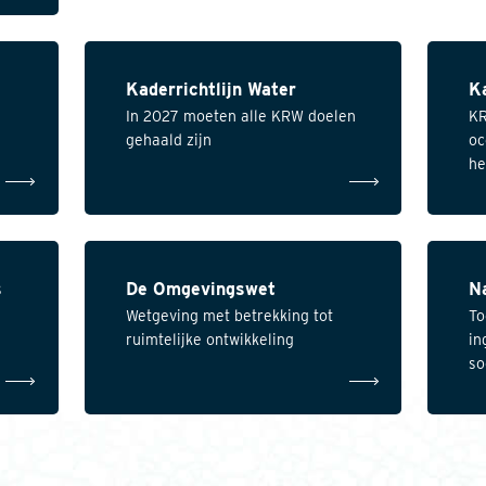
Kaderrichtlijn Water
Ka
In 2027 moeten alle KRW doelen
KR
gehaald zijn
oc
he
s
De Omgevingswet
N
Wetgeving met betrekking tot
To
ruimtelijke ontwikkeling
in
so