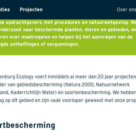
imtelijke ontwikkelingen moet je rekening houden met
aties
Projecten
Over on
rmde soorten en gebieden. Met onze kennis en ervaring h
nze opdrachtgevers met procedures en natuurwetgeving. W
ntarisatie
Onze 
nderzoek naar beschermde planten, dieren en gebieden, w
ren over maatregelen en helpen bij het aanvragen van de
yses
Visie
gde ontheffingen of vergunningen.
ectuur
Histor
MVO
t
Kwalit
nburg Ecology voert inmiddels al meer dan 20 jaar projecten 
ng
der van gebiedsbescherming (Natura 2000, Natuurnetwerk
and, Kaderrichtlijn Water) en soortenbescherming. We hebben
ng op dit gebied en zijn vaak voorloper geweest met onze proj
rtbescherming