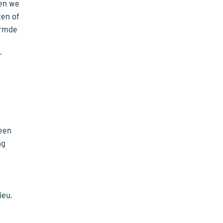
ken we
ten of
ermde
r
 een
ng
ieu.