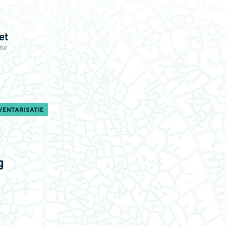
et
che
VENTARISATIE
g