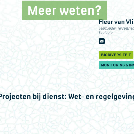
Meer weten?
Fleur van Vli
Teamleider Terrestris
Ecologie
BIODIVERSITEIT
MONITORING & IN
Projecten bij dienst:
Wet- en regelgevin