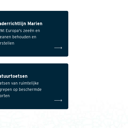
derrichtlijn Marien
M: Europa's zeeën en
eanen behouden en
rstellen
atuurtoetsen
etsen van ruimtelijke
grepen op beschermde
orten