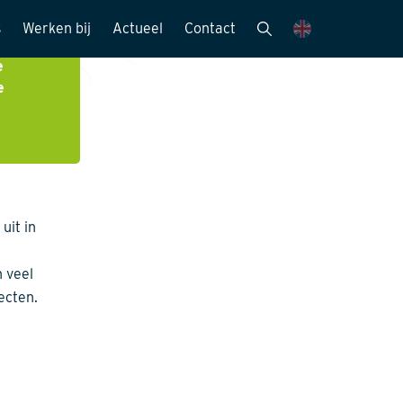
s
Werken bij
Actueel
Contact
elpen
e
mensen
Vacatures
Nieuwsbrieven
e
Stagemogelijkheden
Nieuws en media
ie
Sollicitatieprocedure
Publicaties
Kijk mee met..
eitszorg
uit in
 veel
ecten.