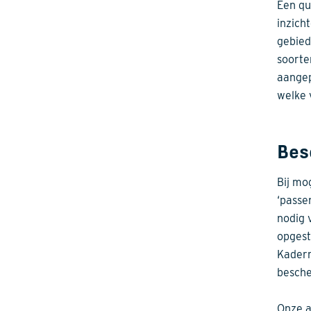
Een qu
inzich
gebied
soorte
aangep
welke 
Bes
Bij mo
‘passe
nodig 
opgest
Kaderr
besche
Onze a