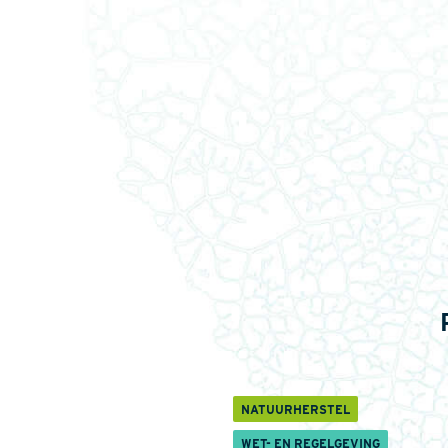
NATUURHERSTEL
WET- EN REGELGEVING