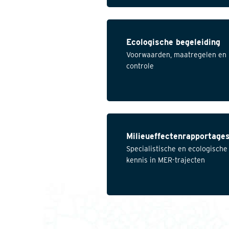
Ecologische begeleiding
Voorwaarden, maatregelen en
controle
Milieueffectenrapportage
Specialistische en ecologische
kennis in MER-trajecten