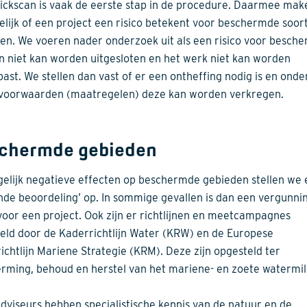
ickscan is vaak de eerste stap in de procedure. Daarmee ma
telijk of een project een risico betekent voor beschermde soor
en. We voeren nader onderzoek uit als een risico voor besch
n niet kan worden uitgesloten en het werk niet kan worden
ast. We stellen dan vast of er een ontheffing nodig is en onde
voorwaarden (maatregelen) deze kan worden verkregen.
chermde gebieden
gelijk negatieve effecten op beschermde gebieden stellen we
nde beoordeling’ op. In sommige gevallen is dan een vergunni
voor een project. Ook zijn er richtlijnen en meetcampagnes
eld door de Kaderrichtlijn Water (KRW) en de Europese
ichtlijn Mariene Strategie (KRM). Deze zijn opgesteld ter
rming, behoud en herstel van het mariene- en zoete watermil
dviseurs hebben specialistische kennis van de natuur en de