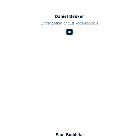
Daniël Beuker
Onderzoeker-analist Vogelecologie
Paul Boddeke