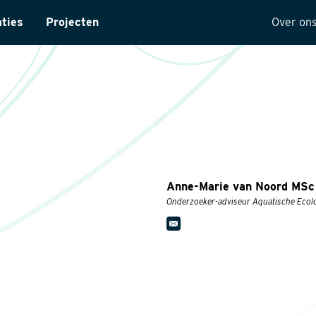
aties
Projecten
Over on
ntarisatie
Onze 
yses
Visie
ectuur
Histor
MVO
t
Kwalit
Anne-Marie van Noord MSc
ng
Onderzoeker-adviseur Aquatische Ecol