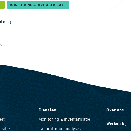
IT
MONITORING & INVENTARISATIE
mborg
er
Diensten
Over ons
eit
Monitoring & Inventarisatie
Werken bij
nsitie
Laboratoriumanalyses