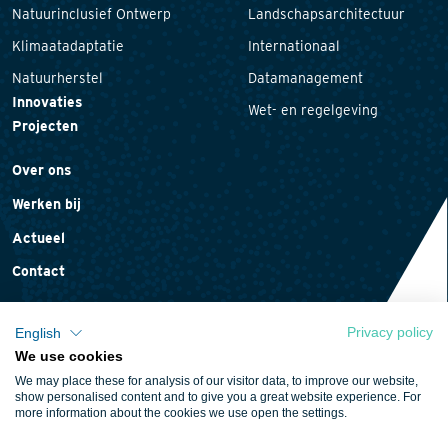
Natuurinclusief Ontwerp
Landschapsarchitectuur
Klimaatadaptatie
Internationaal
Natuurherstel
Datamanagement
Innovaties
Wet- en regelgeving
Projecten
Over ons
Werken bij
Actueel
Contact
Privacy policy
English
We use cookies
Privacyverklaring
We may place these for analysis of our visitor data, to improve our website,
Cookieverklaring
show personalised content and to give you a great website experience. For
more information about the cookies we use open the settings.
Algemene voorwaarden