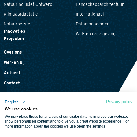
Natuurinclusief Ontwerp
Landschapsarchitectuur
Klimaatadaptatie
Internationaal
Natuurherstel
Datamanagement
Innovaties
Wet- en regelgeving
Projecten
Over ons
Werken bij
Actueel
Contact
Privacy policy
English
We use cookies
Privacyverklaring
We may place these for analysis of our visitor data, to improve our website,
Cookieverklaring
show personalised content and to give you a great website experience. For
more information about the cookies we use open the settings.
Algemene voorwaarden