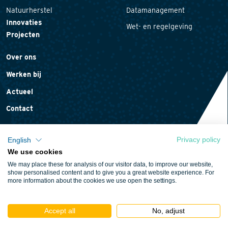
Natuurherstel
Datamanagement
Innovaties
Wet- en regelgeving
Projecten
Over ons
Werken bij
Actueel
Contact
Privacy policy
English
We use cookies
Privacyverklaring
We may place these for analysis of our visitor data, to improve our website,
Cookieverklaring
show personalised content and to give you a great website experience. For
more information about the cookies we use open the settings.
Algemene voorwaarden
Accept all
No, adjust