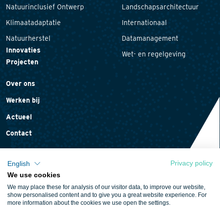
Natuurinclusief Ontwerp
Landschapsarchitectuur
Klimaatadaptatie
Internationaal
Natuurherstel
Datamanagement
Innovaties
Wet- en regelgeving
Projecten
Over ons
Werken bij
Actueel
Contact
Privacy policy
English
We use cookies
Privacyverklaring
We may place these for analysis of our visitor data, to improve our website,
Cookieverklaring
show personalised content and to give you a great website experience. For
more information about the cookies we use open the settings.
Algemene voorwaarden