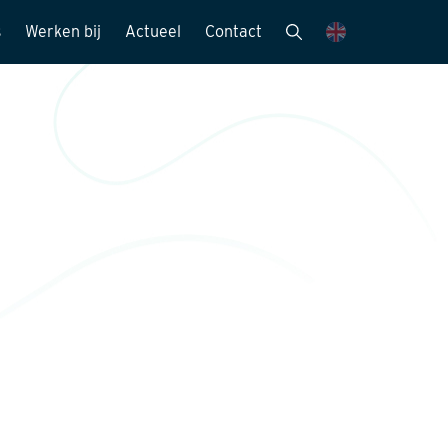
s
Werken bij
Actueel
Contact
mensen
Vacatures
Nieuwsbrieven
Stagemogelijkheden
Nieuws en media
ie
Sollicitatieprocedure
Publicaties
Kijk mee met..
eitszorg