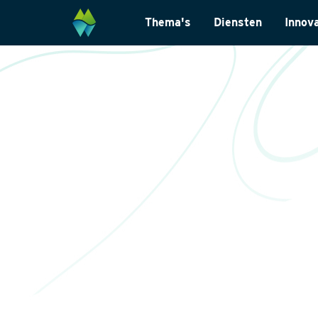
Thema's
Diensten
Innov
Biodiversiteit
Monitoring & Inve
Energietransitie
Laboratoriumanal
Natuurinclusief Ontwerp
Landschapsarchit
Klimaatadaptatie
Internationaal
Natuurherstel
Datamanagemen
Wet- en regelgevi