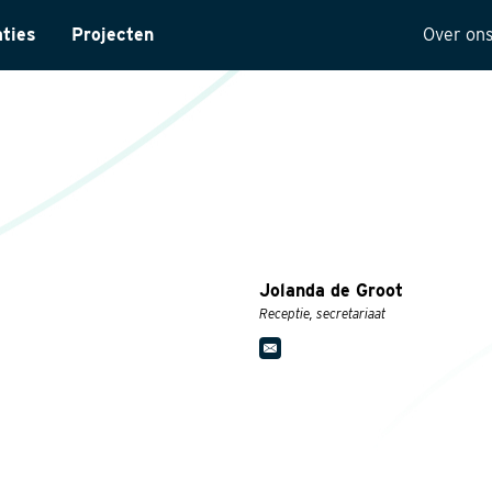
aties
Projecten
Over on
ntarisatie
Onze 
yses
Visie
ectuur
Histor
MVO
t
Kwalit
Jolanda de Groot
ng
Receptie, secretariaat