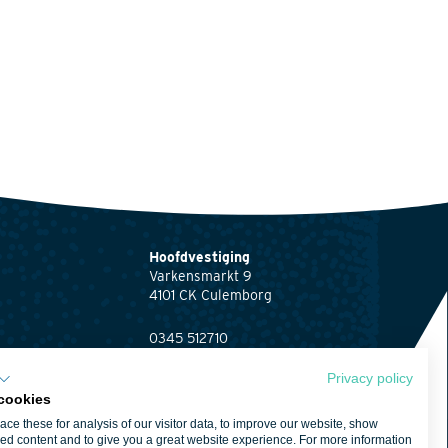
Hoofdvestiging
Varkensmarkt 9
4101 CK Culemborg
0345 512710
info@waardenburg.eco
Privacy policy
Vestigingen
cookies
Klik hier
voor de
ng
ce these for analysis of our visitor data, to improve our website, show
contactgegevens van
ed content and to give you a great website experience. For more information
ng