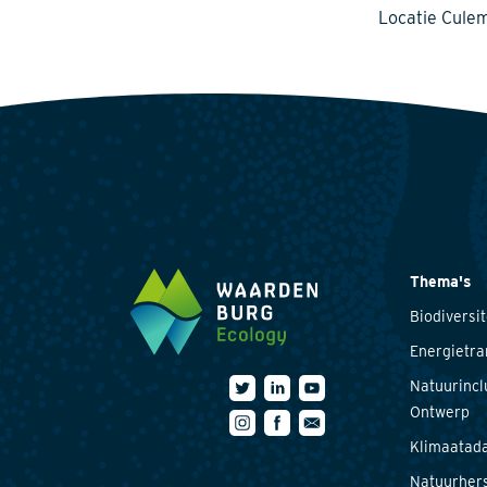
Locatie Cule
Thema's
Biodiversit
Energietra
Natuurincl
Ontwerp
Klimaatada
Natuurhers