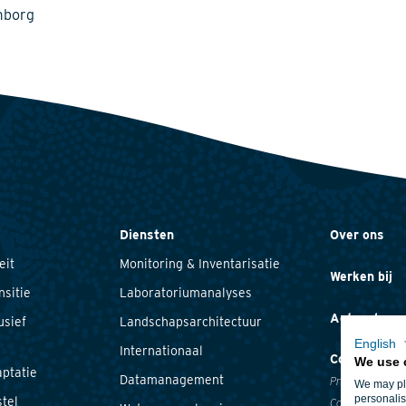
mborg
Diensten
Over ons
eit
Monitoring & Inventarisatie
Werken bij
nsitie
Laboratoriumanalyses
Actueel
usief
Landschapsarchitectuur
English
Internationaal
Contact
We use 
ptatie
Datamanagement
Privacyverklari
We may pla
personalis
tel
Cookieverklari