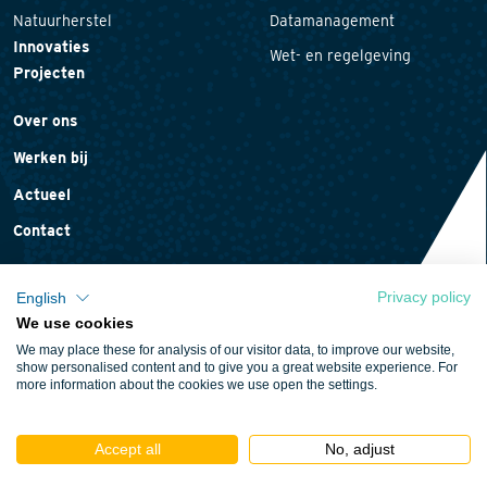
Natuurherstel
Datamanagement
Innovaties
Wet- en regelgeving
Projecten
Over ons
Werken bij
Actueel
Contact
Privacy policy
English
We use cookies
Privacyverklaring
We may place these for analysis of our visitor data, to improve our website,
Cookieverklaring
show personalised content and to give you a great website experience. For
more information about the cookies we use open the settings.
Algemene voorwaarden
Accept all
No, adjust