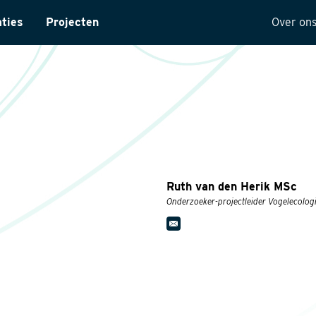
aties
Projecten
Over on
ntarisatie
Onze 
yses
Visie
ectuur
Histor
MVO
t
Kwalit
Ruth van den Herik MSc
ng
Onderzoeker-projectleider Vogelecolog