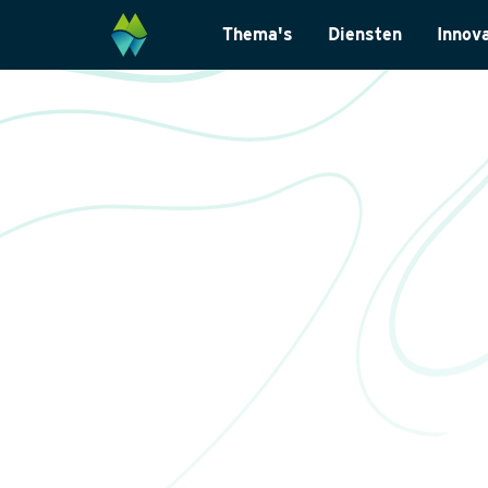
Thema's
Diensten
Innov
Biodiversiteit
Monitoring & Inve
Energietransitie
Laboratoriumanal
Natuurinclusief Ontwerp
Landschapsarchit
Klimaatadaptatie
Internationaal
Natuurherstel
Datamanagemen
Wet- en regelgevi