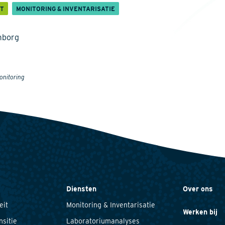
IT
MONITORING & INVENTARISATIE
mborg
onitoring
Diensten
Over ons
eit
Monitoring & Inventarisatie
Werken bij
nsitie
Laboratoriumanalyses