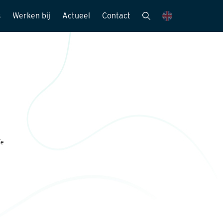
s
Werken bij
Actueel
Contact
mensen
Vacatures
Nieuwsbrieven
Stagemogelijkheden
Nieuws en media
ie
Sollicitatieprocedure
Publicaties
Kijk mee met..
eitszorg
ie