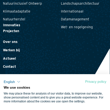
Natuurinclusief Ontwerp
Landschapsarchitectuur
Klimaatadaptatie
Internationaal
Natuurherstel
Datamanagement
Innovaties
Wet- en regelgeving
Projecten
Over ons
Werken bij
Actueel
Contact
Privacy policy
English
We use cookies
Privacyverklaring
We may place these for analysis of our visitor data, to improve our website,
Cookieverklaring
show personalised content and to give you a great website experience. For
more information about the cookies we use open the settings.
Algemene voorwaarden