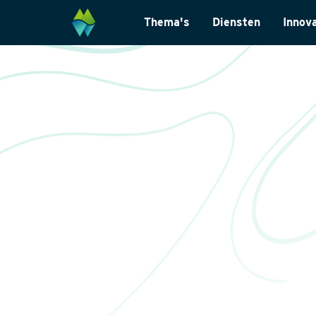
Thema's
Diensten
Innov
Biodiversiteit
Monitoring & Inve
Energietransitie
Laboratoriumanal
Natuurinclusief Ontwerp
Landschapsarchit
Klimaatadaptatie
Internationaal
Natuurherstel
Datamanagemen
Wet- en regelgevi