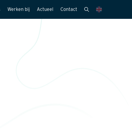
s
Werken bij
Actueel
Contact
mensen
Vacatures
Nieuwsbrieven
Stagemogelijkheden
Nieuws en media
ie
Sollicitatieprocedure
Publicaties
Kijk mee met..
eitszorg