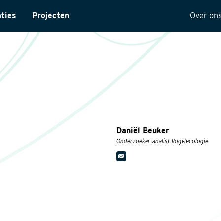
aties
Projecten
Over on
ntarisatie
Onze 
yses
Visie
ectuur
Histor
MVO
t
Kwalit
Daniël Beuker
ng
Onderzoeker-analist Vogelecologie