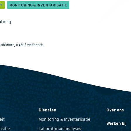
IT
MONITORING & INVENTARISATIE
mborg
 offshore, KAM-functionaris
Diensten
Over ons
eit
Monitoring & Inventarisatie
Werken bij
nsitie
Laboratoriumanalyses