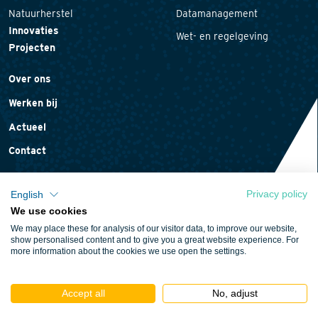
Natuurherstel
Datamanagement
Innovaties
Wet- en regelgeving
Projecten
Over ons
Werken bij
Actueel
Contact
Privacy policy
English
We use cookies
Privacyverklaring
We may place these for analysis of our visitor data, to improve our website,
Cookieverklaring
show personalised content and to give you a great website experience. For
more information about the cookies we use open the settings.
Algemene voorwaarden
Accept all
No, adjust