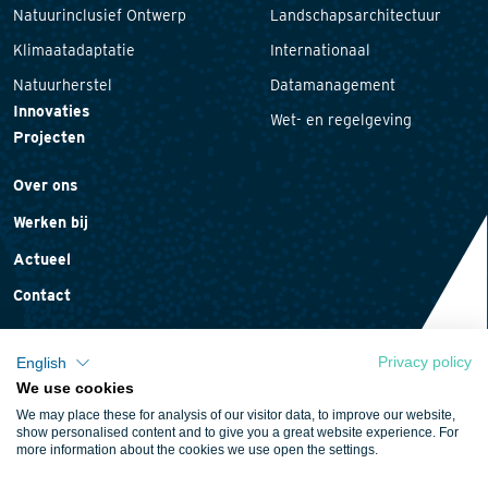
Natuurinclusief Ontwerp
Landschapsarchitectuur
Klimaatadaptatie
Internationaal
Natuurherstel
Datamanagement
Innovaties
Wet- en regelgeving
Projecten
Over ons
Werken bij
Actueel
Contact
Privacy policy
English
We use cookies
Privacyverklaring
We may place these for analysis of our visitor data, to improve our website,
Cookieverklaring
show personalised content and to give you a great website experience. For
more information about the cookies we use open the settings.
Algemene voorwaarden