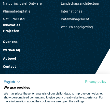
Natuurinclusief Ontwerp
Landschapsarchitectuur
Klimaatadaptatie
Internationaal
Natuurherstel
Datamanagement
Innovaties
Wet- en regelgeving
Projecten
Over ons
Werken bij
Actueel
Contact
Privacy policy
English
We use cookies
Privacyverklaring
We may place these for analysis of our visitor data, to improve our website,
Cookieverklaring
show personalised content and to give you a great website experience. For
more information about the cookies we use open the settings.
Algemene voorwaarden