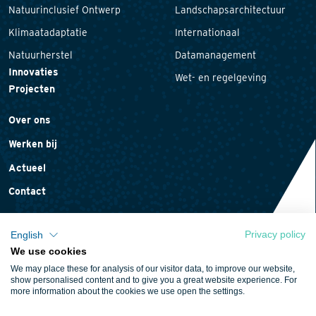
Natuurinclusief Ontwerp
Landschapsarchitectuur
Klimaatadaptatie
Internationaal
Natuurherstel
Datamanagement
Innovaties
Wet- en regelgeving
Projecten
Over ons
Werken bij
Actueel
Contact
Privacy policy
English
We use cookies
Privacyverklaring
We may place these for analysis of our visitor data, to improve our website,
Cookieverklaring
show personalised content and to give you a great website experience. For
more information about the cookies we use open the settings.
Algemene voorwaarden