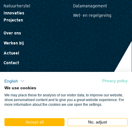
Natuurherstel
Datamanagement
Innovaties
Wet- en regelgeving
Projecten
Over ons
Werken bij
Actueel
Contact
Privacy policy
English
We use cookies
Privacyverklaring
We may place these for analysis of our visitor data, to improve our website,
Cookieverklaring
show personalised content and to give you a great website experience. For
more information about the cookies we use open the settings.
Algemene voorwaarden
Accept all
No, adjust