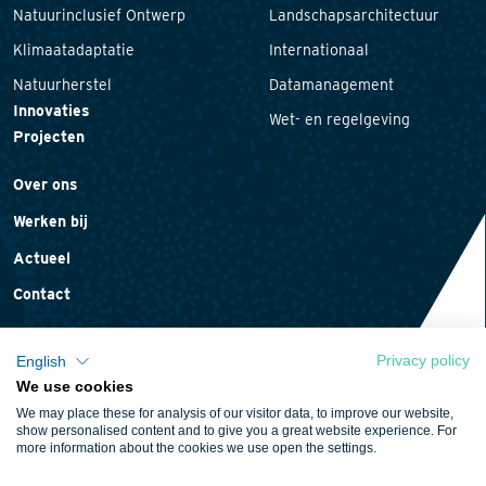
Natuurinclusief Ontwerp
Landschapsarchitectuur
Klimaatadaptatie
Internationaal
Natuurherstel
Datamanagement
Innovaties
Wet- en regelgeving
Projecten
Over ons
Werken bij
Actueel
Contact
Privacy policy
English
We use cookies
Privacyverklaring
We may place these for analysis of our visitor data, to improve our website,
Cookieverklaring
show personalised content and to give you a great website experience. For
more information about the cookies we use open the settings.
Algemene voorwaarden