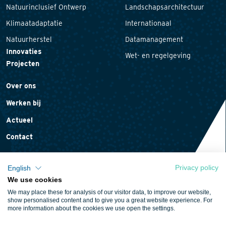
Natuurinclusief Ontwerp
Landschapsarchitectuur
Klimaatadaptatie
Internationaal
Natuurherstel
Datamanagement
Innovaties
Wet- en regelgeving
Projecten
Over ons
Werken bij
Actueel
Contact
Privacy policy
English
We use cookies
Privacyverklaring
We may place these for analysis of our visitor data, to improve our website,
Cookieverklaring
show personalised content and to give you a great website experience. For
more information about the cookies we use open the settings.
Algemene voorwaarden