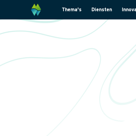
Thema's
Diensten
Innov
Biodiversiteit
Monitoring & Inve
Energietransitie
Laboratoriumanal
Natuurinclusief Ontwerp
Landschapsarchit
Klimaatadaptatie
Internationaal
Natuurherstel
Datamanagemen
Wet- en regelgevi