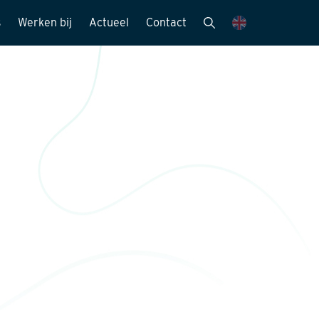
s
Werken bij
Actueel
Contact
mensen
Vacatures
Nieuwsbrieven
Stagemogelijkheden
Nieuws en media
ie
Sollicitatieprocedure
Publicaties
Kijk mee met..
eitszorg