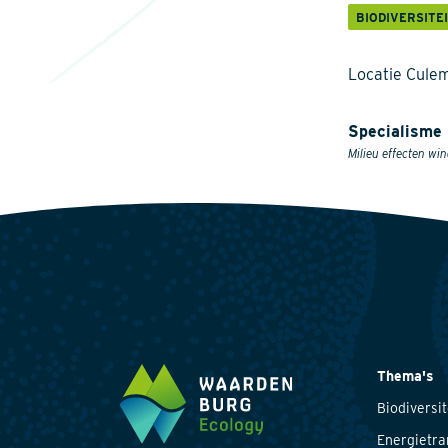
BIODIVERSITE
Locatie Cule
Specialisme
Milieu effecten w
Thema's
Biodiversit
Energietra