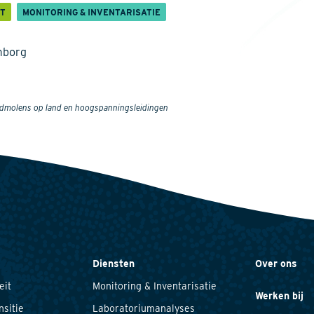
IT
MONITORING & INVENTARISATIE
mborg
indmolens op land en hoogspanningsleidingen
Diensten
Over ons
eit
Monitoring & Inventarisatie
Werken bij
nsitie
Laboratoriumanalyses