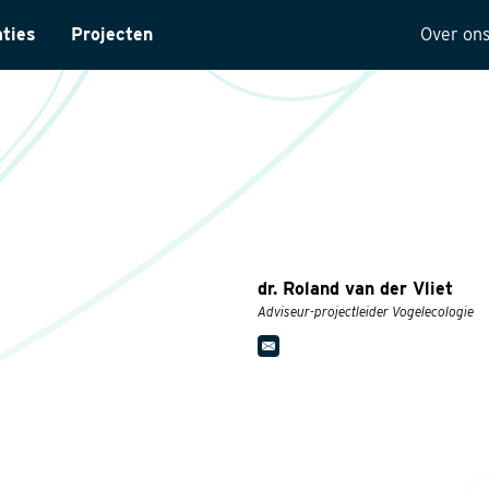
aties
Projecten
Over on
ntarisatie
Onze 
yses
Visie
ectuur
Histor
MVO
t
Kwalit
dr. Roland van der Vliet
ng
Adviseur-projectleider Vogelecologie