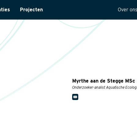
aties
Projecten
Over on
ntarisatie
Onze 
yses
Visie
ectuur
Histor
MVO
t
Kwalit
Myrthe aan de Stegge MSc
ng
Onderzoeker-analist Aquatische Ecolog