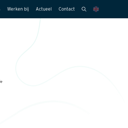
s
Werken bij
Actueel
Contact
mensen
Vacatures
Nieuwsbrieven
Stagemogelijkheden
Nieuws en media
ie
Sollicitatieprocedure
Publicaties
Kijk mee met..
eitszorg
ie