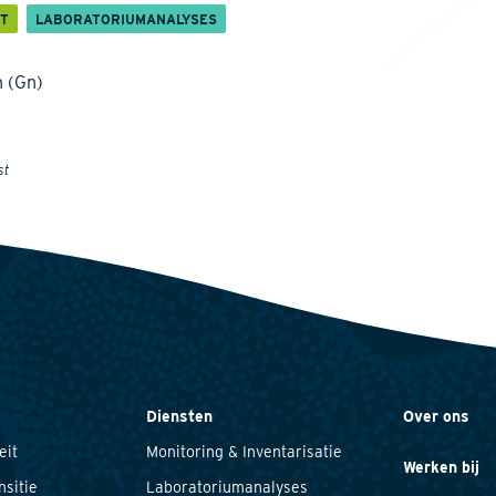
IT
LABORATORIUMANALYSES
n (Gn)
st
Diensten
Over ons
eit
Monitoring & Inventarisatie
Werken bij
nsitie
Laboratoriumanalyses