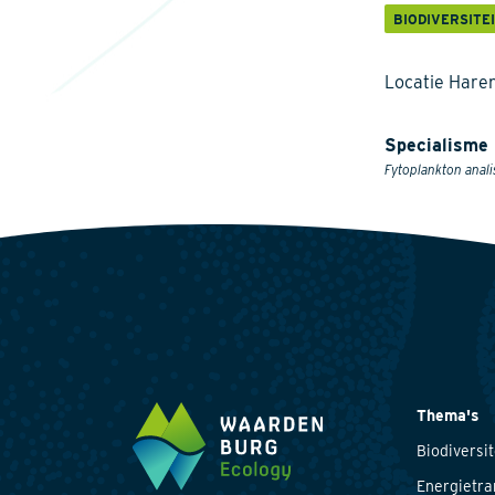
BIODIVERSITE
Locatie Hare
Specialisme
Fytoplankton anali
Thema's
Biodiversit
Energietra