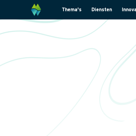
Thema's
Diensten
Innov
Biodiversiteit
Monitoring & Inve
Energietransitie
Laboratoriumanal
Natuurinclusief Ontwerp
Landschapsarchit
Klimaatadaptatie
Internationaal
Natuurherstel
Datamanagemen
Wet- en regelgevi