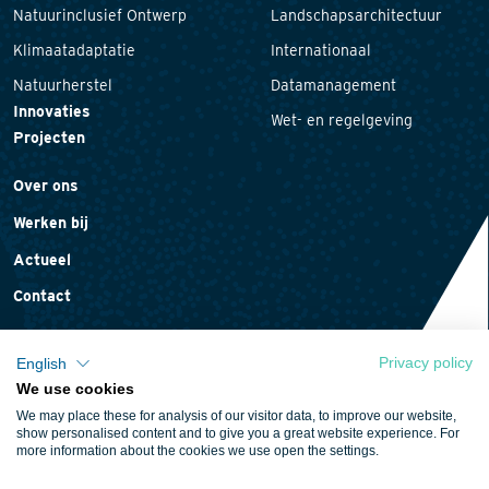
Natuurinclusief Ontwerp
Landschapsarchitectuur
Klimaatadaptatie
Internationaal
Natuurherstel
Datamanagement
Innovaties
Wet- en regelgeving
Projecten
Over ons
Werken bij
Actueel
Contact
Privacy policy
English
We use cookies
Privacyverklaring
We may place these for analysis of our visitor data, to improve our website,
Cookieverklaring
show personalised content and to give you a great website experience. For
more information about the cookies we use open the settings.
Algemene voorwaarden