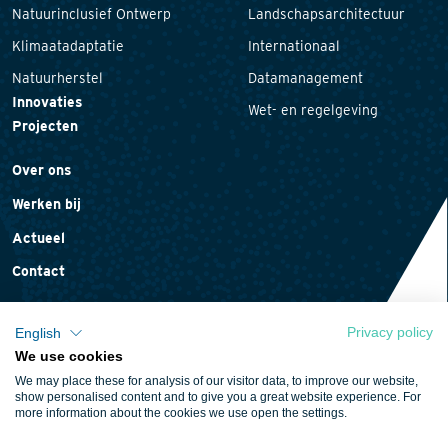
Natuurinclusief Ontwerp
Landschapsarchitectuur
Klimaatadaptatie
Internationaal
Natuurherstel
Datamanagement
Innovaties
Wet- en regelgeving
Projecten
Over ons
Werken bij
Actueel
Contact
Privacy policy
English
We use cookies
Privacyverklaring
We may place these for analysis of our visitor data, to improve our website,
Cookieverklaring
show personalised content and to give you a great website experience. For
more information about the cookies we use open the settings.
Algemene voorwaarden