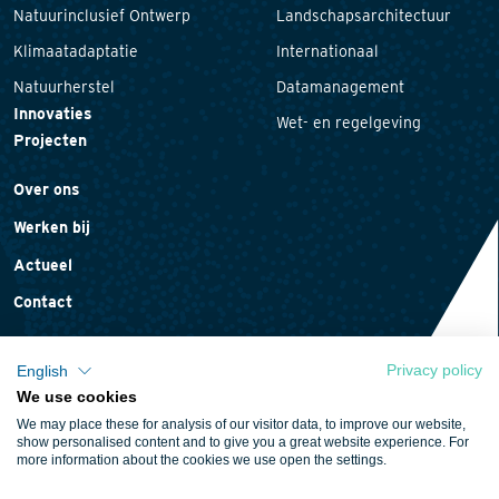
Natuurinclusief Ontwerp
Landschapsarchitectuur
Klimaatadaptatie
Internationaal
Natuurherstel
Datamanagement
Innovaties
Wet- en regelgeving
Projecten
Over ons
Werken bij
Actueel
Contact
Privacy policy
English
We use cookies
Privacyverklaring
We may place these for analysis of our visitor data, to improve our website,
Cookieverklaring
show personalised content and to give you a great website experience. For
more information about the cookies we use open the settings.
Algemene voorwaarden