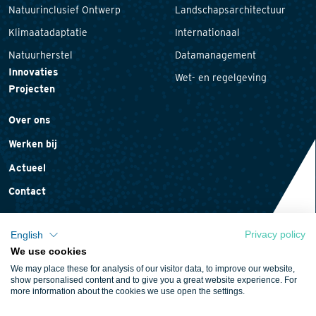
Natuurinclusief Ontwerp
Landschapsarchitectuur
Klimaatadaptatie
Internationaal
Natuurherstel
Datamanagement
Innovaties
Wet- en regelgeving
Projecten
Over ons
Werken bij
Actueel
Contact
Privacy policy
English
We use cookies
Privacyverklaring
We may place these for analysis of our visitor data, to improve our website,
Cookieverklaring
show personalised content and to give you a great website experience. For
more information about the cookies we use open the settings.
Algemene voorwaarden