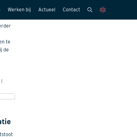
hand
s
Werken bij
Actueel
Contact
mensen
Vacatures
Nieuwsbrieven
erder
Stagemogelijkheden
Nieuws en media
en te
ie
Sollicitatieprocedure
Publicaties
j de
Kijk mee met..
eitszorg
1.
atie
tstoot