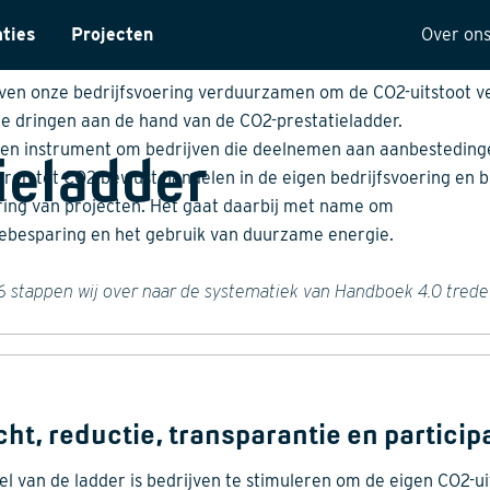
rijfsvoering verduurzamen aan de 
aties
Projecten
Over on
 de CO2-prestatieladder
ntarisatie
Onze 
ijven onze bedrijfsvoering verduurzamen om de CO2-uitstoot v
te dringen aan de hand van de CO2-prestatieladder.
yses
Visie
 een instrument om bedrijven die deelnemen aan aanbesteding
ieladder
ectuur
Histor
eren tot CO2-bewust handelen in de eigen bedrijfsvoering en bi
ring van projecten. Het gaat daarbij met name om
MVO
ebesparing en het gebruik van duurzame energie.
t
Kwalit
6 stappen wij over naar de systematiek van Handboek 4.0 trede 
ng
cht, reductie, transparantie en particip
el van de ladder is bedrijven te stimuleren om de eigen CO2-ui