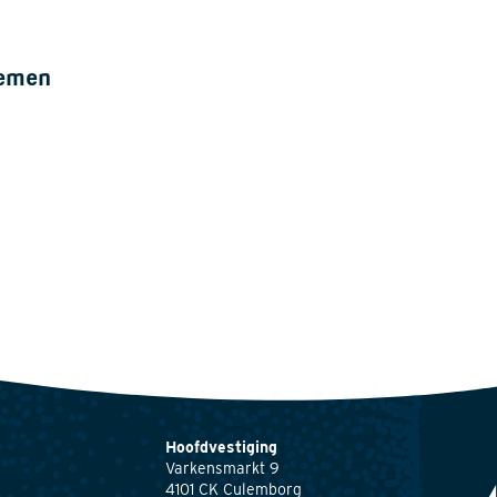
nemen
Hoofdvestiging
Varkensmarkt 9
4101 CK Culemborg