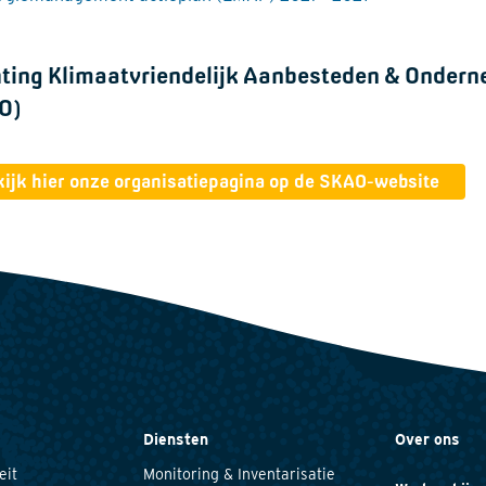
hting Klimaatvriendelijk Aanbesteden & Onder
O)
ijk hier onze organisatiepagina op de SKAO-website
Diensten
Over ons
eit
Monitoring & Inventarisatie