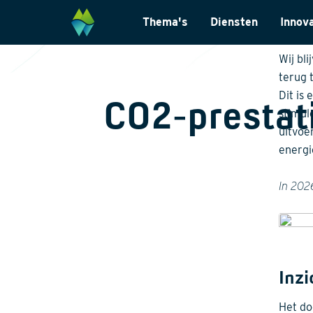
Bed
Thema's
Diensten
Innov
van
Biodiversiteit
Monitoring & Inve
Wij bl
terug 
Energietransitie
Laboratoriumanal
Dit is
CO2-prestat
Natuurinclusief Ontwerp
Landschapsarchit
stimul
uitvoe
Klimaatadaptatie
Internationaal
energi
Natuurherstel
Datamanagemen
In 202
Wet- en regelgevi
Inzi
Het do