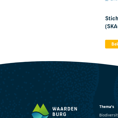
Stic
(SKA
Bek
Thema's
Biodiversit