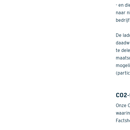
- en d
naar n
bedrij
De lad
daadwe
te del
maatsc
mogeli
(partic
CO2-
Onze C
waarin
Factsh