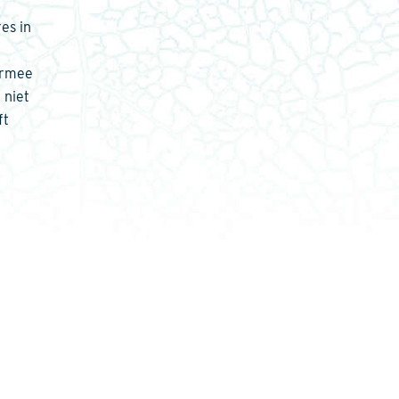
es in
armee
 niet
ft