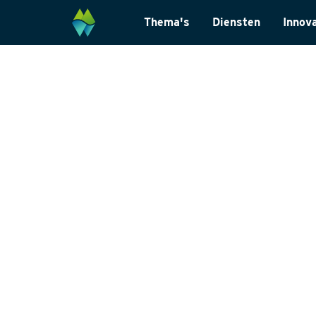
Thema's
Diensten
Innov
Biodiversiteit
Monitoring & Inve
Energietransitie
Laboratoriumanal
Natuurinclusief Ontwerp
Landschapsarchit
Klimaatadaptatie
Internationaal
Natuurherstel
Datamanagemen
Wet- en regelgevi