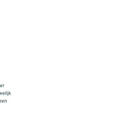
 er
welijk
 een