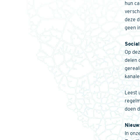
hun ca
versch
deze d
geen i
Social
Op dez
delen 
gereal
kanale
Leest 
regelm
doen d
Nieuw
In onz