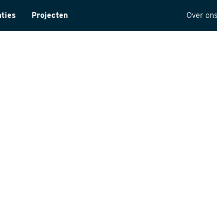
aties
Projecten
Over on
ntarisatie
Onze 
yses
Visie
ectuur
Histor
MVO
t
Kwalit
ng