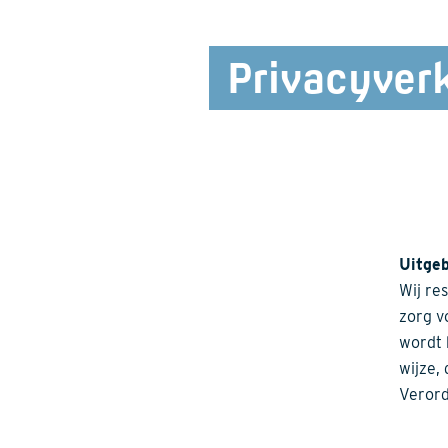
Privacyverk
Uitgeb
Wij re
zorg v
wordt 
wijze,
Verord