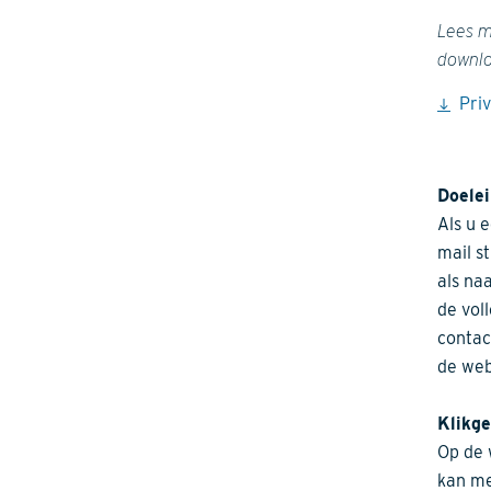
Lees m
downlo
Pri
Doele
Als u 
mail s
als na
de vol
contac
de web
Klikg
Op de 
kan me