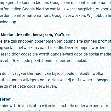
mpagnes te kunnen bieden. Google kan deze informatie aan 
affen indien Google hiertoe wettelijk wordt verplicht, of voor 
erden de informatie namens Google verwerken. Wij hebben h
nvloed op.
 Media: LinkedIn, Instagram, YouTube
e site zijn knoppen opgenomen om pagina's te kunnen promo
op sociale netwerken zoals LinkedIn. Deze knoppen worden
iseerd door codes die wordt aangeleverd door de social medi
n zelf. Deze code plaatst onder meer een cookie.
u de privacyverklaringen van bijvoorbeeld LinkedIn (welke
atig kunnen wijzigen) om te zien wat zij met uw persoonsgeg
ie zij met deze code verwerven.
sbrief
e nieuwsbrieven lichten wij enkele actuele onderwerpen voor u