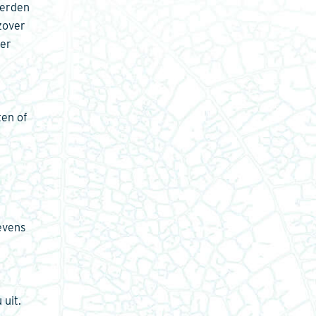
derden
zover
ier
ten of
a
evens
 uit.