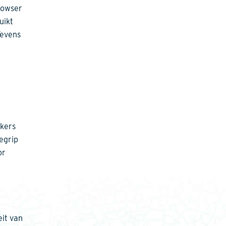
rowser
uikt
Tevens
ikers
egrip
or
eit van