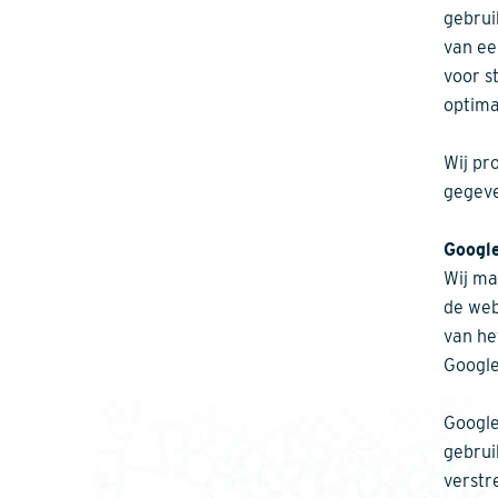
gebrui
van ee
voor s
optima
Wij pr
gegeve
Googl
Wij ma
de web
van he
Google
Google
gebrui
verstr