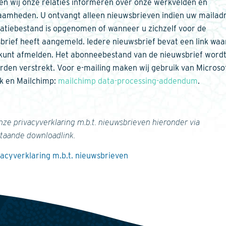
len wij onze relaties informeren over onze werkvelden en
amheden. U ontvangt alleen nieuwsbrieven indien uw mailadr
latiebestand is opgenomen of wanneer u zichzelf voor de
brief heeft aangemeld. Iedere nieuwsbrief bevat een link wa
 kunt afmelden. Het abonneebestand van de nieuwsbrief wordt
rden verstrekt. Voor e-mailing maken wij gebruik van Microso
k en Mailchimp:
mailchimp data-processing-addendum
.
nze privacyverklaring m.b.t. nieuwsbrieven hieronder via
taande downloadlink.
vacyverklaring m.b.t. nieuwsbrieven