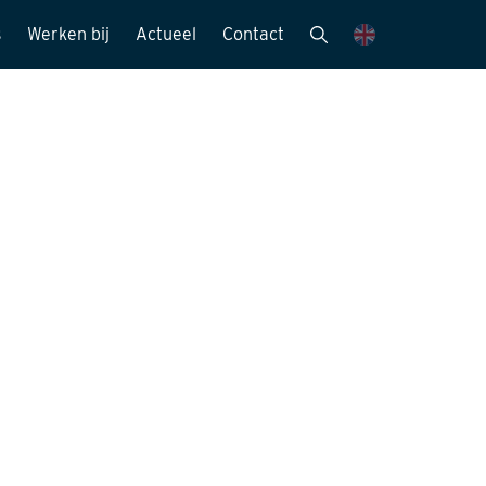
s
Werken bij
Actueel
Contact
mensen
Vacatures
Nieuwsbrieven
Stagemogelijkheden
Nieuws en media
ie
Sollicitatieprocedure
Publicaties
Kijk mee met..
eitszorg