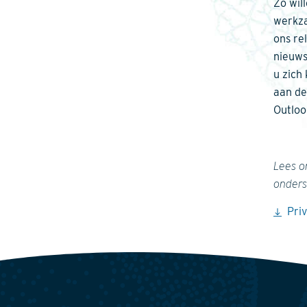
Zo wil
werkza
ons re
nieuws
u zich
aan de
Outloo
Lees o
onders
Pri