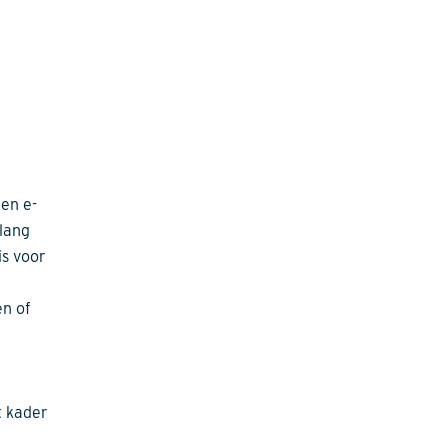
een e-
lang
is voor
n of
t kader