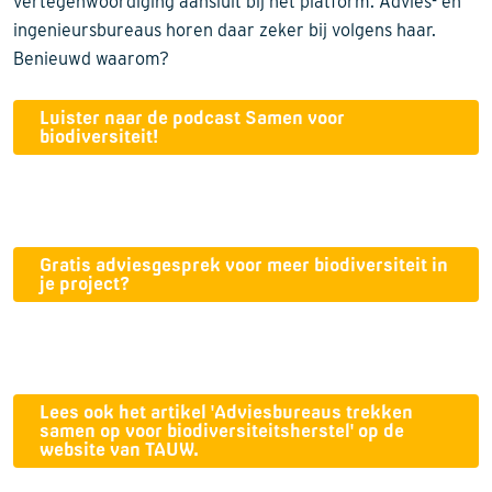
vertegenwoordiging aansluit bij het platform. Advies- en
ingenieursbureaus horen daar zeker bij volgens haar.
Benieuwd waarom?
Luister naar de podcast Samen voor
biodiversiteit!
Gratis adviesgesprek voor meer biodiversiteit in
je project?
Lees ook het artikel 'Adviesbureaus trekken
samen op voor biodiversiteitsherstel' op de
website van TAUW.