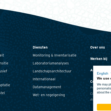
Diensten
Over ons
eit
Monitoring & Inventarisatie
Werken bij
nsitie
Laboratoriumanalyses
Actueel
usief
Landschapsarchitectuur
English
We use 
Internationaal
Contact
We may pla
ptatie
Datamanagement
Privacyverklari
personalis
about the 
tel
Cookieverklari
Wet- en regelgeving
Algemene voor