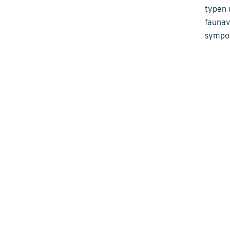
typen 
faunav
sympos