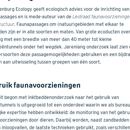
nburg Ecology geeft ecologisch advies voor de inrichting van
assages en is mede-auteur van de
Leidraad faunavoorzieninge
ructuur
. Faunapassages om (natuur)gebieden met elkaar te
den zijn er in alle soorten en maten. Van grote ecoducten ove
g met een breedte van meer dan 40 meter tot kleine
eëntunnels onder het wegdek. Jarenlang onderzoek laat zien d
ersoorten deze passagemogelijkheden gebruiken en een bijdr
n aan uitwisseling tussen groepen van één soort.
ruik faunavoorzieningen
it begon met inktbeddenonderzoek naar het gebruik van
tunnels is uitgegroeid tot een onderdeel waarin we als burea
ijke expertise hebben ontwikkeld: de monitoring van het gebru
oorzieningen door dieren. Daarbij worden, naast zandbedden
n inloopvallen, de laatste technieken gebruikt, zoals verschille