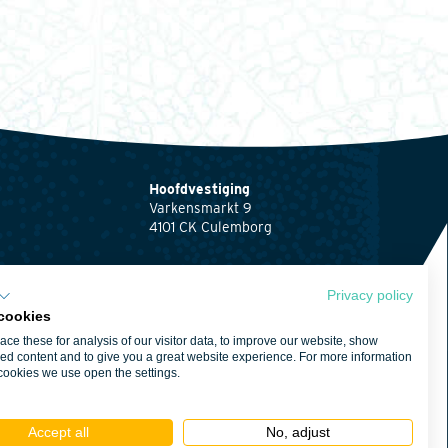
Hoofdvestiging
Varkensmarkt 9
4101 CK Culemborg
0345 512710
info@waardenburg.eco
Privacy policy
cookies
Vestigingen
ce these for analysis of our visitor data, to improve our website, show
Klik hier
voor de
ng
ed content and to give you a great website experience. For more information
contactgegevens van
cookies we use open the settings.
ng
Haren en Nijmegen
waarden
Accept all
No, adjust