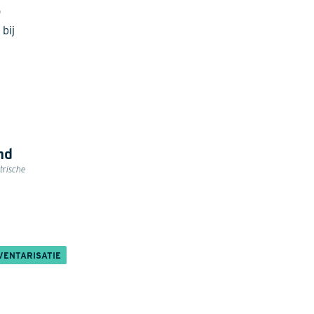
0
bij
nd
trische
VENTARISATIE