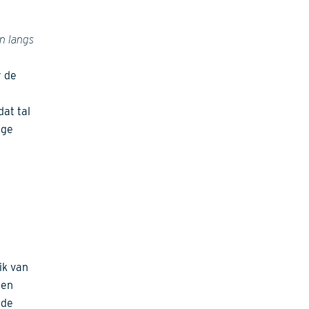
n langs
r de
at tal
age
u
ik van
 en
nde