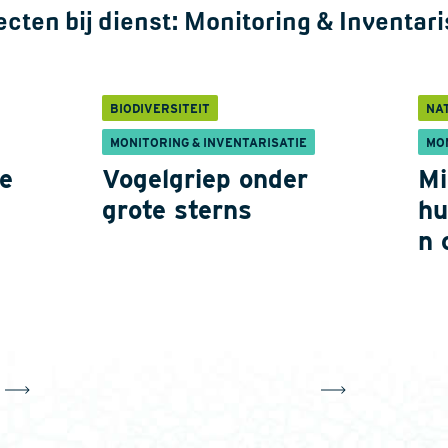
ecten bij dienst:
Monitoring & Inventari
BIODIVERSITEIT
NA
MONITORING & INVENTARISATIE
MO
e
Vogelgriep onder
Mi
grote sterns
hu
n 