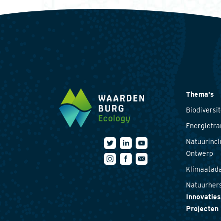
Thema's
Biodiversit
Energietra
Natuurincl
Ontwerp
Klimaatada
Natuurhers
Innovaties
Projecten