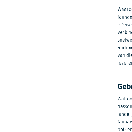
Waarde
faunap
infrast
verbin
snelwe
amfibi
van di
levere
Geb
Wat oo
dassen
landel
faunav
pot- e