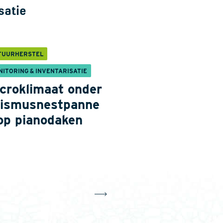
satie
TUURHERSTEL
NITORING & INVENTARISATIE
croklimaat onder
ismusnestpanne
op pianodaken