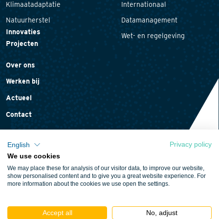
Klimaatadaptatie
Internationaal
Natuurherstel
Datamanagement
Innovaties
Wet- en regelgeving
Projecten
Over ons
Werken bij
Actueel
Contact
Privacy policy
English
We use cookies
Privacyverklaring
We may place these for analysis of our visitor data, to improve our website,
Cookieverklaring
show personalised content and to give you a great website experience. For
more information about the cookies we use open the settings.
Algemene voorwaarden
Accept all
No, adjust