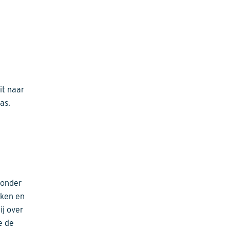
it naar
as.
 onder
eken en
ij over
e de