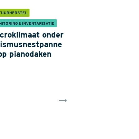
TUURHERSTEL
NITORING & INVENTARISATIE
croklimaat onder
ismusnestpanne
op pianodaken