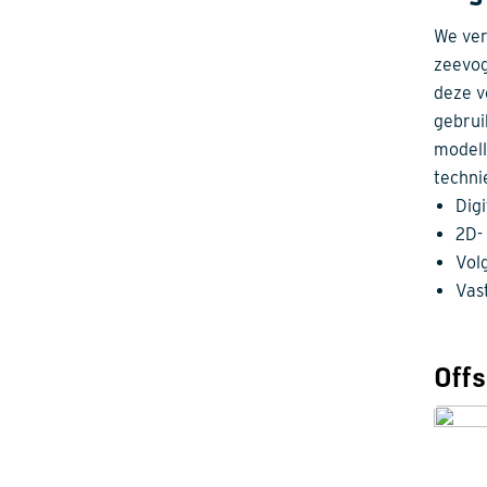
We ver
zeevog
deze v
gebrui
modell
techni
Digi
2D-
Vol
Vas
Off