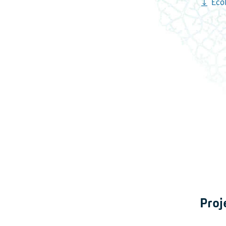
Ecol
Proj