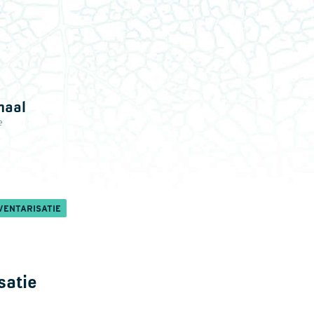
naal
e
VENTARISATIE
satie