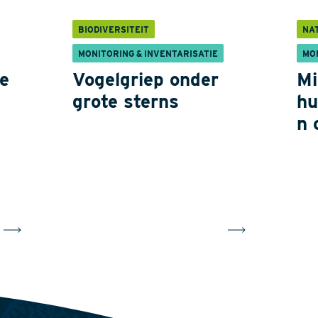
BIODIVERSITEIT
NA
MONITORING & INVENTARISATIE
MO
e
Vogelgriep onder
Mi
grote sterns
hu
n 