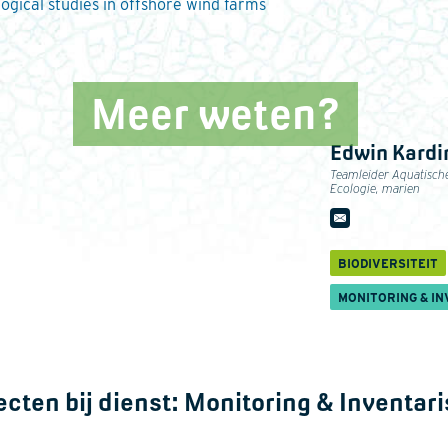
ogical studies in offshore wind farms
Meer weten?
Edwin Kardi
Teamleider Aquatisch
Ecologie, marien
BIODIVERSITEIT
MONITORING & IN
ecten bij dienst:
Monitoring & Inventari