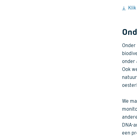
Klik
Ond
Onder 
biodiv
onder 
Ook we
natuur
oester
We mak
monito
andere
DNA-an
een pr