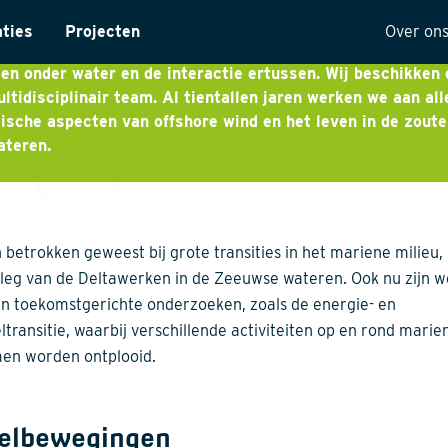
nburg Ecology heeft een lange historie in marien ecologi
aties
Projecten
Over on
oringonderzoek. Onze onderzoeken richten zich op organi
en onder water en de interactie ertussen. Wij beschikken 
ntarisatie
Onze 
ltidisciplinair team. Al tientallen jaren werken we aan all
ische aspecten van offshore wind en het leven in de zoute
yses
Visie
ateren.
ectuur
Histor
MVO
t
Kwalit
n betrokken geweest bij grote transities in het mariene milieu,
ng
leg van de Deltawerken in de Zeeuwse wateren. Ook nu zijn w
 in toekomstgerichte onderzoeken, zoals de energie- en
ltransitie, waarbij verschillende activiteiten op en rond marie
en worden ontplooid.
elbewegingen