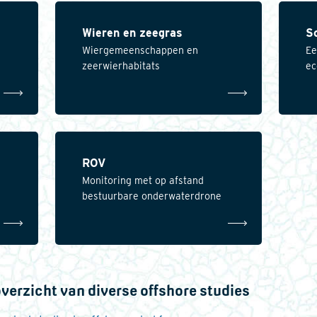
Wieren en zeegras
S
Wiergemeenschappen en
Ee
zeerwierhabitats
ec
ROV
Monitoring met op afstand
bestuurbare onderwaterdrone
verzicht van diverse offshore studies