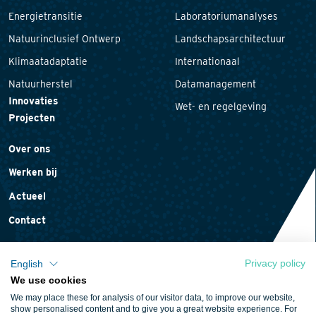
Energietransitie
Laboratoriumanalyses
Natuurinclusief Ontwerp
Landschapsarchitectuur
Klimaatadaptatie
Internationaal
Natuurherstel
Datamanagement
Innovaties
Wet- en regelgeving
Projecten
Over ons
Werken bij
Actueel
Contact
Privacy policy
English
We use cookies
Privacyverklaring
We may place these for analysis of our visitor data, to improve our website,
Cookieverklaring
show personalised content and to give you a great website experience. For