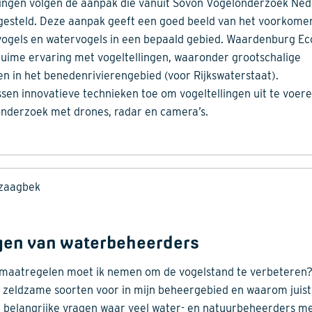
lingen volgen de aanpak die vanuit Sovon Vogelonderzoek Ne
tgesteld. Deze aanpak geeft een goed beeld van het voorkome
ogels en watervogels in een bepaald gebied. Waardenburg Ec
ruime ervaring met vogeltellingen, waaronder grootschalige
gen in het benedenrivierengebied (voor Rijkswaterstaat).
sen innovatieve technieken toe om vogeltellingen uit te voere
onderzoek met drones, radar en camera’s.
 zaagbek
gen van waterbeheerders
maatregelen moet ik nemen om de vogelstand te verbeteren
zeldzame soorten voor in mijn beheergebied en waarom juist
jn belangrijke vragen waar veel water- en natuurbeheerders m