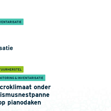
VENTARISATIE
satie
TUURHERSTEL
NITORING & INVENTARISATIE
croklimaat onder
ismusnestpanne
op pianodaken