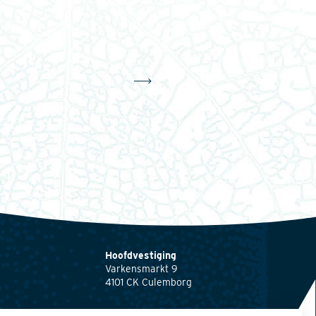
Hoofdvestiging
Varkensmarkt 9
4101 CK Culemborg
0345 512710