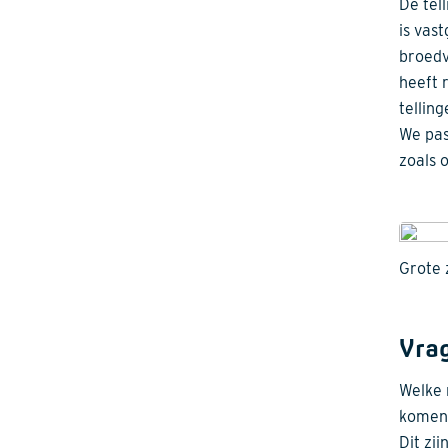
De tel
is vas
broedv
heeft 
tellin
We pas
zoals 
Grote
Vra
Welke 
komen 
Dit zi