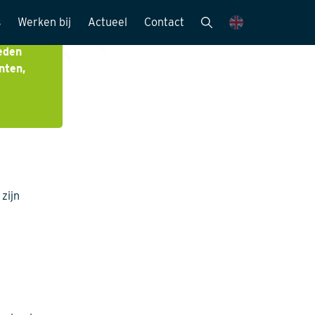
s
Werken bij
Actueel
Contact
eden
mensen
Vacatures
Nieuwsbrieven
nten,
Stagemogelijkheden
Nieuws en media
ie
Sollicitatieprocedure
Publicaties
Kijk mee met..
eitszorg
zijn