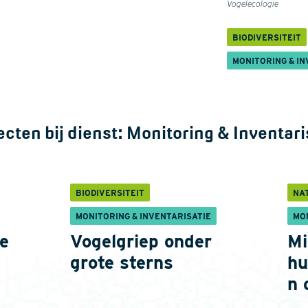
Vogelecologie
BIODIVERSITEIT
MONITORING & IN
ecten bij dienst:
Monitoring & Inventari
BIODIVERSITEIT
NA
MONITORING & INVENTARISATIE
MO
e
Vogelgriep onder
Mi
grote sterns
hu
n 