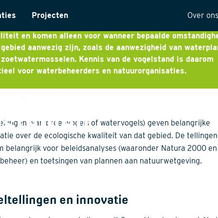
wezigheid van vogels in een gebied zegt veel over de
aties
Projecten
Over on
ische kwaliteit ervan. Veel vogelsoorten hebben een eigen
liteit en komen alleen voor wanneer bepaalde omstandigh
ntarisatie
Onze 
 gebied aanwezig zijn, zoals de aanwezigheid van waterpla
 zoetwatermosselen. Kennis van de vogelstand is daarom
yses
Visie
ieel voor waterbeheerders en natuurorganisaties.
ectuur
Histor
MVO
ystemen
t
Kwalit
ellingen (van broedvogels of watervogels) geven belangrijke
ng
atie over de ecologische kwaliteit van dat gebied. De tellingen 
 belangrijk voor beleidsanalyses (waaronder Natura 2000 en
beheer) en toetsingen van plannen aan natuurwetgeving.
ltellingen en innovatie