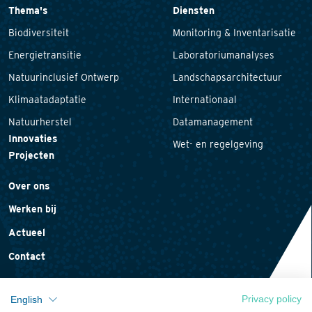
Thema's
Diensten
Biodiversiteit
Monitoring & Inventarisatie
Energietransitie
Laboratoriumanalyses
Natuurinclusief Ontwerp
Landschapsarchitectuur
Klimaatadaptatie
Internationaal
Natuurherstel
Datamanagement
Innovaties
Wet- en regelgeving
Projecten
Over ons
Werken bij
Actueel
Contact
Privacy policy
English