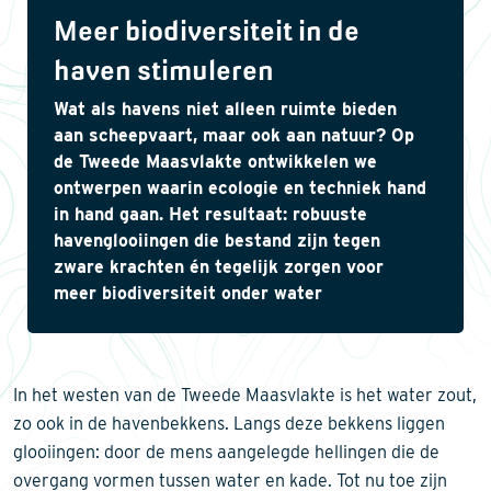
Meer biodiversiteit in de
haven stimuleren
Wat als havens niet alleen ruimte bieden
aan scheepvaart, maar ook aan natuur? Op
de Tweede Maasvlakte ontwikkelen we
ontwerpen waarin ecologie en techniek hand
in hand gaan. Het resultaat: robuuste
havenglooiingen die bestand zijn tegen
zware krachten én tegelijk zorgen voor
meer biodiversiteit onder water
In het westen van de Tweede Maasvlakte is het water zout,
zo ook in de havenbekkens. Langs deze bekkens liggen
glooiingen: door de mens aangelegde hellingen die de
overgang vormen tussen water en kade. Tot nu toe zijn