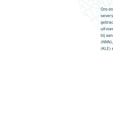
Ons on
oevers
gebrac
uitvoe
bij aa
(NNN),
(KLE) 