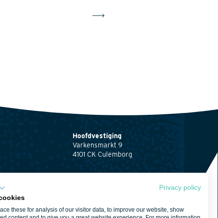
Hoofdvestiging
Varkensmarkt 9
4101 CK Culemborg
0345 512710
info@waardenburg.eco
Privacy policy
cookies
Vestigingen
ce these for analysis of our visitor data, to improve our website, show
Klik hier
voor de
ng
ed content and to give you a great website experience. For more information