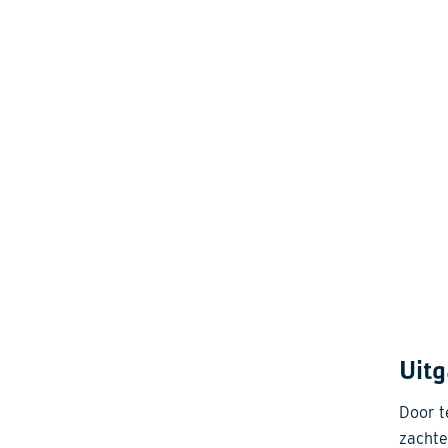
Uit
Door t
zachte