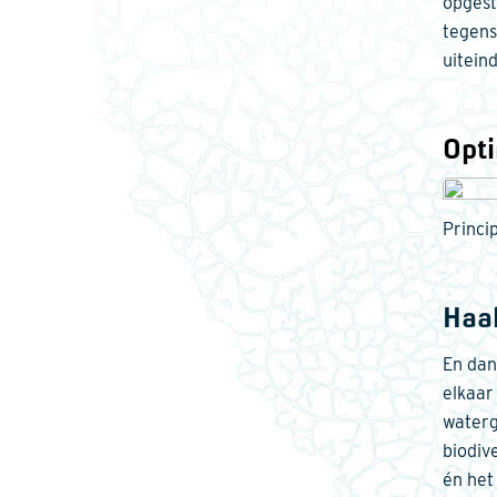
opgest
tegens
uitein
Opti
Princi
Haa
En dan
elkaar
waterg
biodiv
én het