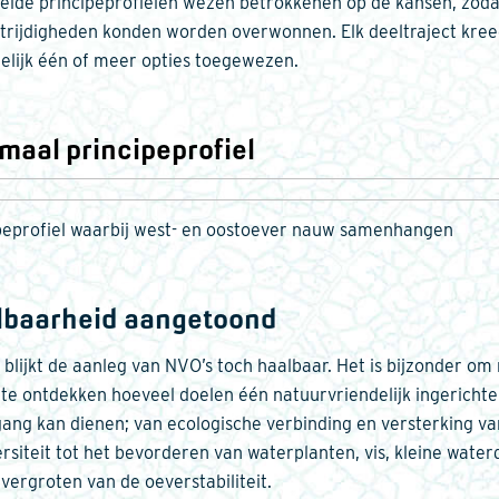
elde principeprofielen wezen betrokkenen op de kansen, zoda
trijdigheden konden worden overwonnen. Elk deeltraject kre
delijk één of meer opties toegewezen.
maal principeprofiel
peprofiel waarbij west- en oostoever nauw samenhangen
lbaarheid aangetoond
 blijkt de aanleg van NVO’s toch haalbaar. Het is bijzonder om
 te ontdekken hoeveel doelen één natuurvriendelijk ingerichte
ang kan dienen; van ecologische verbinding en versterking va
ersiteit tot het bevorderen van waterplanten, vis, kleine water
 vergroten van de oeverstabiliteit.