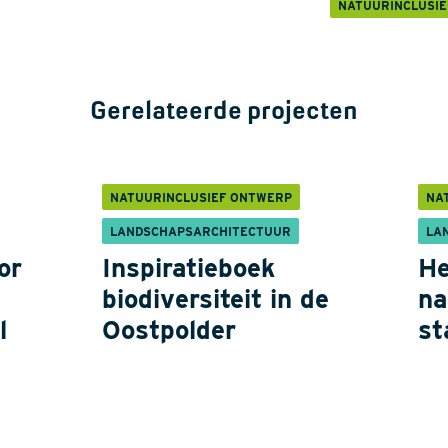
NATUURINCLUSI
Gerelateerde projecten
NATUURINCLUSIEF ONTWERP
NA
LANDSCHAPSARCHITECTUUR
LA
or
Inspiratieboek
He
biodiversiteit in de
na
l
Oostpolder
st