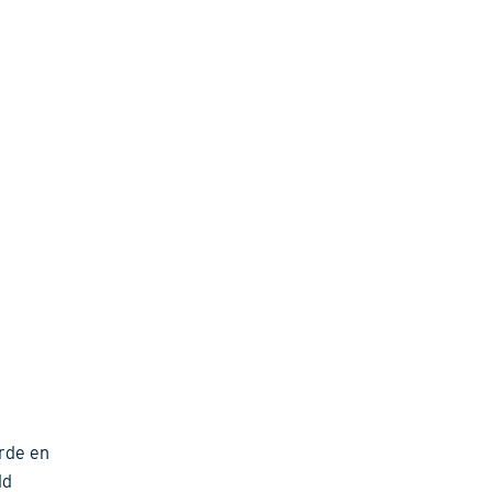
rde en
ld