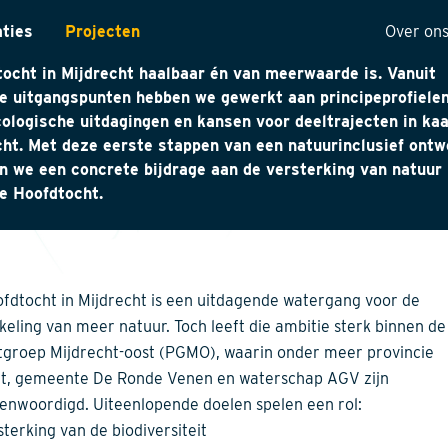
n ruimtelijke insteek hebben we aangetoond dat de
aties
Projecten
Over on
keling van natuurvriendelijke oevers langs watergang de
ocht in Mijdrecht haalbaar én van meerwaarde is. Vanuit
ntarisatie
Onze 
e uitgangspunten hebben we gewerkt aan principeprofiele
cologische uitdagingen en kansen voor deeltrajecten in kaa
yses
Visie
ht. Met deze eerste stappen van een natuurinclusief ontw
ectuur
Histor
n we een concrete bijdrage aan de versterking van natuur 
e Hoofdtocht.
MVO
t
Kwalit
ng
fdtocht in Mijdrecht is een uitdagende watergang voor de
keling van meer natuur. Toch leeft die ambitie sterk binnen de
tgroep Mijdrecht-oost (PGMO), waarin onder meer provincie
t, gemeente De Ronde Venen en waterschap AGV zijn
enwoordigd. Uiteenlopende doelen spelen een rol:
terking van de biodiversiteit