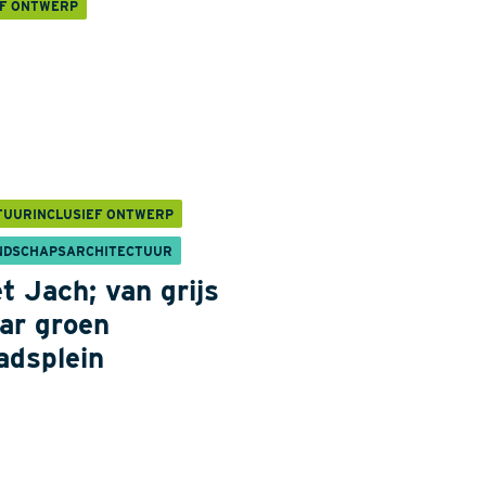
EF ONTWERP
TUURINCLUSIEF ONTWERP
NDSCHAPSARCHITECTUUR
t Jach; van grijs
ar groen
adsplein