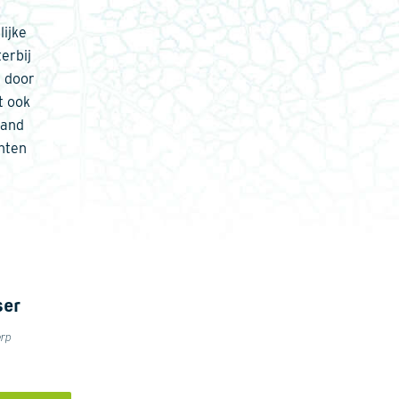
ijke
erbij
d door
t ook
land
nten
ser
erp