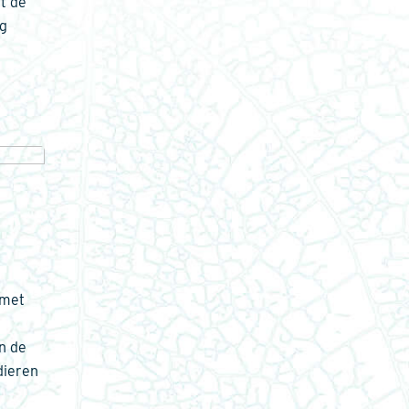
t de
eg
 met
n de
dieren