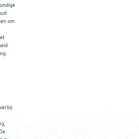
kundige
nuit
lpen om
et
heid
ing.
ierbij
eg,
 De