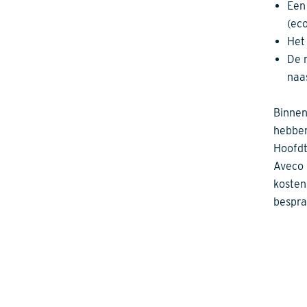
Een
(ec
Het
De 
naa
Binnen
hebben
Hoofdt
Aveco 
kosten
bespra