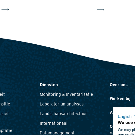
Diensten
Over ons
eit
Monitoring & Inventarisatie
Werken bij
nsitie
Laboratoriumanalyses
Actueel
usief
Landschapsarchitectuur
English
We use 
Internationaal
Contact
We may pla
ptatie
Datamanagement
Privacyverklari
personalis