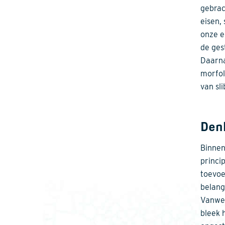
gebrac
eisen,
onze e
de ges
Daarna
morfol
van sl
Den
Binnen
princi
toevoe
belang
Vanweg
bleek 