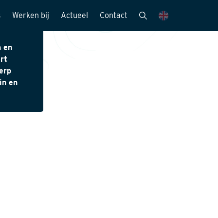
s
Werken bij
Actueel
Contact
mensen
Vacatures
Nieuwsbrieven
n en
rt
Stagemogelijkheden
Nieuws en media
erp
ie
Sollicitatieprocedure
Publicaties
in en
Kijk mee met..
eitszorg