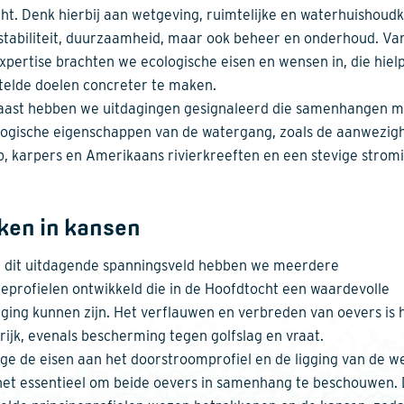
ht. Denk hierbij aan wetgeving, ruimtelijke en waterhuishoud
 stabiliteit, duurzaamheid, maar ook beheer en onderhoud. Va
xpertise brachten we ecologische eisen en wensen in, die hie
telde doelen concreter te maken.
ast hebben we uitdagingen gesignaleerd die samenhangen m
ogische eigenschappen van de watergang, zoals de aanwezig
ib, karpers en Amerikaans rivierkreeften en een stevige strom
ken in kansen
 dit uitdagende spanningsveld hebben we meerdere
peprofielen ontwikkeld die in de Hoofdtocht een waardevolle
ging kunnen zijn. Het verflauwen en verbreden van oevers is h
rijk, evenals bescherming tegen golfslag en vraat.
e de eisen aan het doorstroomprofiel en de ligging van de w
het essentieel om beide oevers in samenhang te beschouwen.