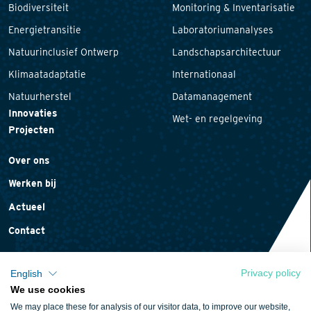
Biodiversiteit
Monitoring & Inventarisatie
Energietransitie
Laboratoriumanalyses
Natuurinclusief Ontwerp
Landschapsarchitectuur
Klimaatadaptatie
Internationaal
Natuurherstel
Datamanagement
Innovaties
Wet- en regelgeving
Projecten
Over ons
Werken bij
Actueel
Contact
Privacy policy
English
We use cookies
Privacyverklaring
We may place these for analysis of our visitor data, to improve our website,