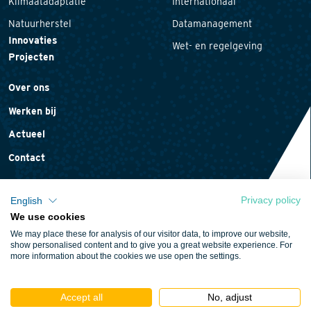
Klimaatadaptatie
Internationaal
Natuurherstel
Datamanagement
Innovaties
Wet- en regelgeving
Projecten
Over ons
Werken bij
Actueel
Contact
Privacy policy
English
We use cookies
Privacyverklaring
We may place these for analysis of our visitor data, to improve our website,
Cookieverklaring
show personalised content and to give you a great website experience. For
more information about the cookies we use open the settings.
Algemene voorwaarden
Accept all
No, adjust