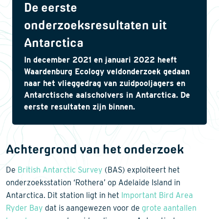
De eerste
onderzoeksresultaten uit
Antarctica
In december 2021 en januari 2022 heeft
Waardenburg Ecology veldonderzoek gedaan
naar het vlieggedrag van zuidpooljagers en
Antarctische aalscholvers in Antarctica. De
eerste resultaten zijn binnen.
Achtergrond van het onderzoek
De
British Antarctic Survey
(BAS) exploiteert het
onderzoeksstation ‘Rothera’ op Adelaide Island in
Antarctica. Dit station ligt in het
Important Bird Area
Ryder Bay
dat is aangewezen voor de
grote aantallen