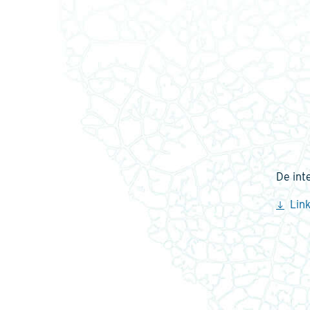
De int
Link