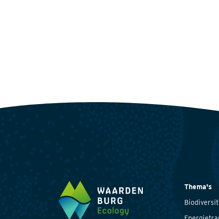
Thema's
Biodiversit
Energietra