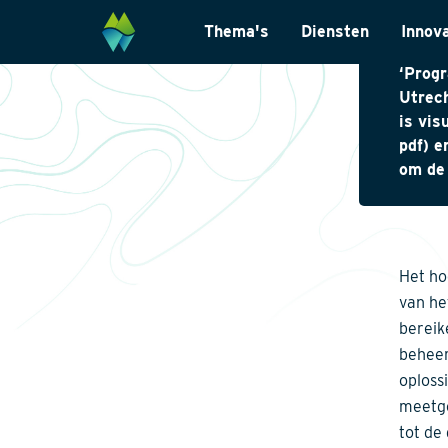
Schoon
Thema's
Diensten
Innov
biodiv
‘Prog
Biodiversiteit
Monitoring & Inve
Utrec
is vis
Energietransitie
Laboratoriumanal
pdf) e
Natuurinclusief Ontwerp
Landschapsarchit
om de 
Klimaatadaptatie
Internationaal
Natuurherstel
Datamanagemen
Wet- en regelgevi
Het ho
van he
bereik
beheer
oploss
meetge
tot de 