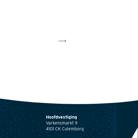
Hoofdvestiging
Varkensmarkt 9
4101 CK Culemborg