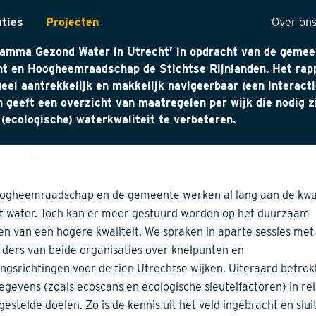
 water in de stad is voor iedereen belangrijk en draagt bi
aties
Projecten
Over on
ersiteit en leefbaarheid in de stad. We maakten het
ramma Gezond Water in Utrecht’ in opdracht van de gemee
ntarisatie
Onze 
ht en Hoogheemraadschap de Stichtse Rijnlanden. Het rap
ueel aantrekkelijk en makkelijk navigeerbaar (een interact
yses
Visie
n geeft een overzicht van maatregelen per wijk die nodig z
ectuur
Histor
(ecologische) waterkwaliteit te verbeteren.
MVO
t
Kwalit
ng
ogheemraadschap en de gemeente werken al lang aan de kwal
t water. Toch kan er meer gestuurd worden op het duurzaam
en van een hogere kwaliteit. We spraken in aparte sessies met
ders van beide organisaties over knelpunten en
ingsrichtingen voor de tien Utrechtse wijken. Uiteraard betro
gevens (zoals ecoscans en ecologische sleutelfactoren) in rel
gestelde doelen. Zo is de kennis uit het veld ingebracht en slui