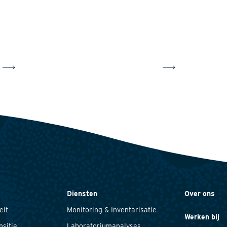
Diensten
Over ons
eit
Monitoring & Inventarisatie
Werken bij
nsitie
Laboratoriumanalyses