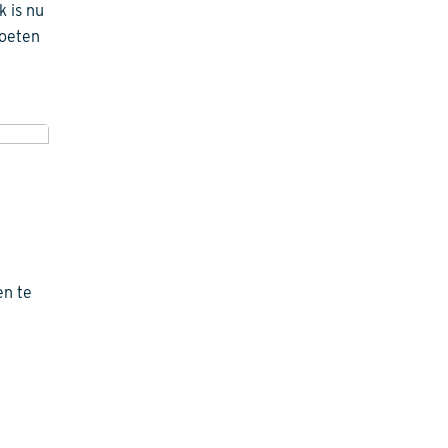
k is nu
moeten
en te