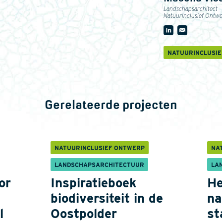
Landschapsarchitect
Natuurinclusief Ontw
NATUURINCLUSI
Gerelateerde projecten
NATUURINCLUSIEF ONTWERP
NA
LANDSCHAPSARCHITECTUUR
LA
or
Inspiratieboek
He
biodiversiteit in de
na
l
Oostpolder
st