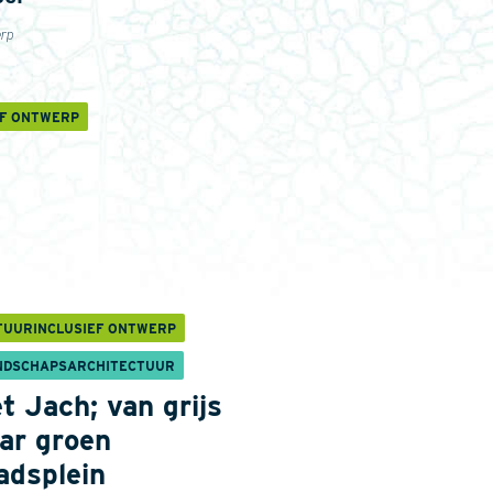
erp
EF ONTWERP
TUURINCLUSIEF ONTWERP
NDSCHAPSARCHITECTUUR
t Jach; van grijs
ar groen
adsplein