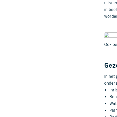
uitvoe
in bee
worden
Ook b
Gez
In het
onders
Inr
Beh
Wat
Pla