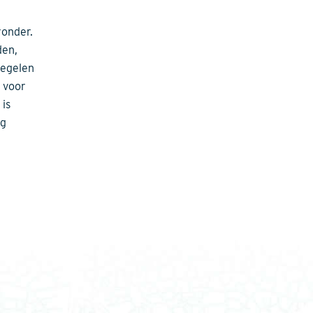
ronder.
den,
regelen
n voor
is
eg