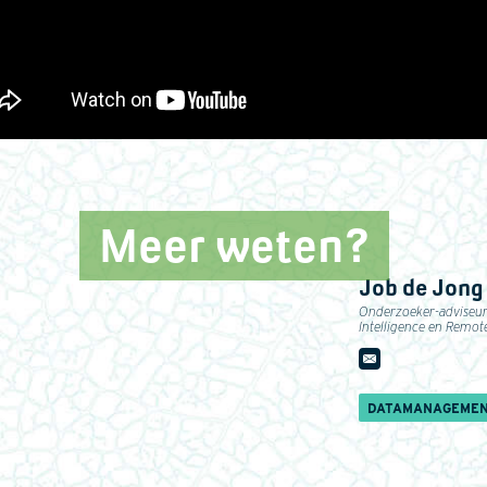
Meer weten?
Job de Jong
Onderzoeker-adviseu
Intelligence en Remot
DATAMANAGEME