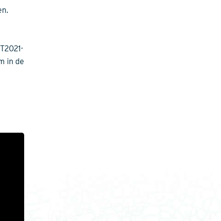
en.
 T2021-
m in de