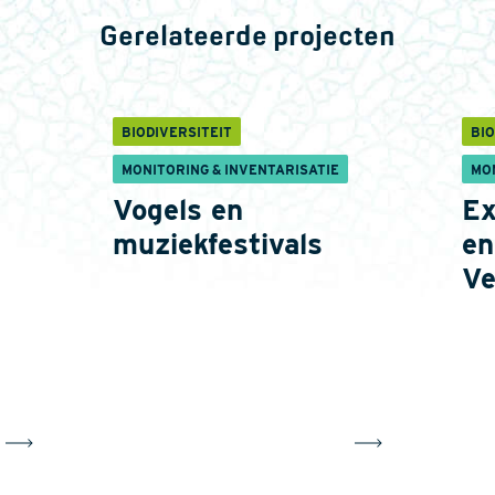
Gerelateerde projecten
BIODIVERSITEIT
BIO
MONITORING & INVENTARISATIE
MO
Vogels en
Ex
muziekfestivals
en
Ve