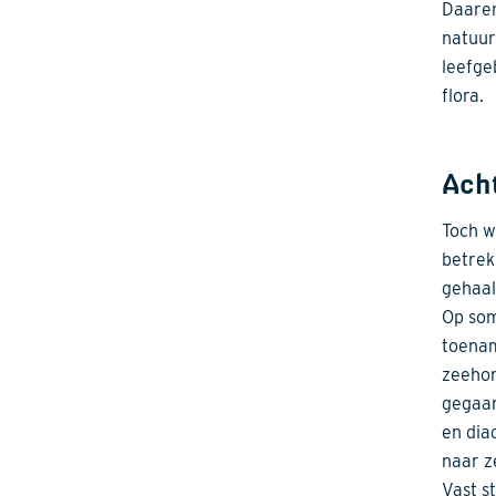
Daaren
natuur
leefge
flora.
Acht
Toch w
betrek
gehaal
Op som
toenam
zeehon
gegaan
en dia
naar z
Vast s