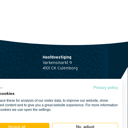
Hoofdvestiging
Varkensmarkt 9
4101 CK Culemborg
0345 512710
info@waardenburg.eco
Privacy policy
cookies
Vestigingen
ce these for analysis of our visitor data, to improve our website, show
Klik hier
voor de
ng
ed content and to give you a great website experience. For more information
contactgegevens van
cookies we use open the settings.
ng
Haren en Nijmegen
waarden
Accept all
No, adjust