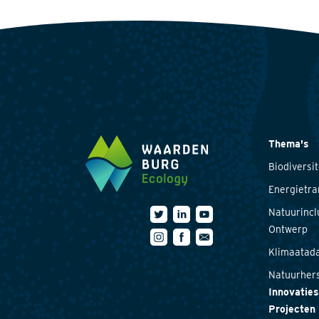
Thema's
Biodiversit
Energietra
Natuurincl
Ontwerp
Klimaatada
Natuurhers
Innovaties
Projecten