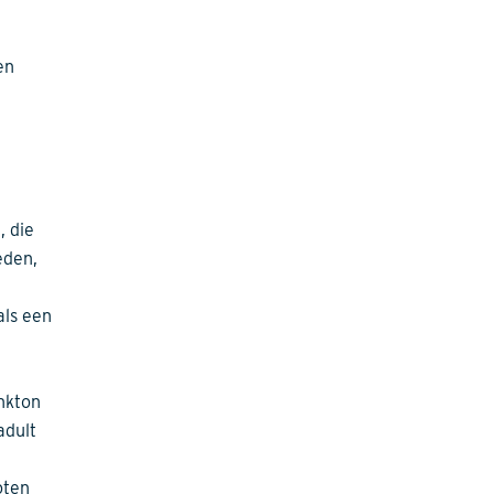
en
, die
eden,
als een
nkton
adult
oten