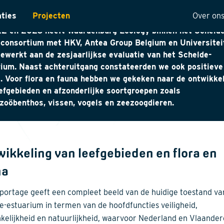
uarium
aties
Projecten
Over on
22 en 2023 heeft Waardenburg Ecology binnen het Schelde
ntarisatie
Onze 
-consortium met HKV, Antea Group Belgium en Universitei
ewerkt aan de zesjaarlijkse evaluatie van het Schelde-
yses
Visie
ium. Naast achteruitgang constateerden we ook positieve
. Voor flora en fauna hebben we gekeken naar de ontwikke
ectuur
Histor
efgebieden en afzonderlijke soortgroepen zoals
MVO
oöbenthos, vissen, vogels en zeezoogdieren.
t
Kwalit
ng
ikkeling van leefgebieden en flora en
na
portage geeft een compleet beeld van de huidige toestand va
e-estuarium in termen van de hoofdfuncties veiligheid,
kelijkheid en natuurlijkheid, waarvoor Nederland en Vlaande