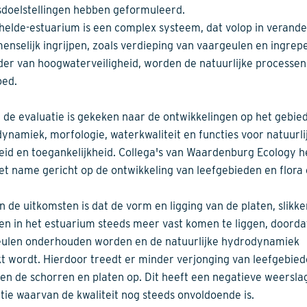
sdoelstellingen hebben geformuleerd.
helde-estuarium is een complex systeem, dat volop in verander
enselijk ingrijpen, zoals verdieping van vaargeulen en ingrepe
der van hoogwaterveiligheid, worden de natuurlijke processen
oed.
 de evaluatie is gekeken naar de ontwikkelingen op het gebie
ynamiek, morfologie, waterkwaliteit en functies voor natuurli
heid en toegankelijkheid. Collega's van Waardenburg Ecology 
et name gericht op de ontwikkeling van leefgebieden en flora
n de uitkomsten is dat de vorm en ligging van de platen, slikk
en in het estuarium steeds meer vast komen te liggen, doorda
ulen onderhouden worden en de natuurlijke hydrodynamiek
t wordt. Hierdoor treedt er minder verjonging van leefgebie
en de schorren en platen op. Dit heeft een negatieve weersla
tie waarvan de kwaliteit nog steeds onvoldoende is.