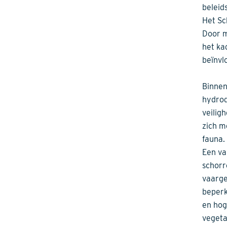
beleid
Het Sc
Door m
het ka
beïnvl
Binnen
hydrod
veilig
zich m
fauna.
Een va
schorr
vaarge
beperk
en hog
vegeta