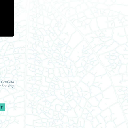
r GeoData
e Sensing
NT