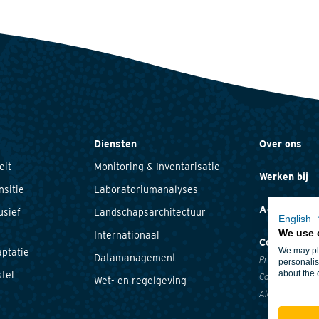
Diensten
Over ons
eit
Monitoring & Inventarisatie
Werken bij
nsitie
Laboratoriumanalyses
Actueel
usief
Landschapsarchitectuur
English
We use 
Internationaal
Contact
We may pla
ptatie
Datamanagement
Privacyverklari
personalis
about the 
tel
Cookieverklari
Wet- en regelgeving
Algemene voor