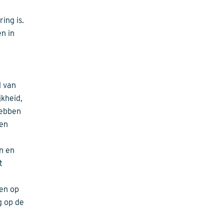
ing is.
n in
d van
jkheid,
hebben
 en
en en
t
den op
g op de