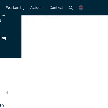
s
Werken bij
Actueel
Contact
 in
mensen
Vacatures
Nieuwsbrieven
t
Stagemogelijkheden
Nieuws en media
ling
ie
Sollicitatieprocedure
Publicaties
Kijk mee met..
eitszorg
n het
ren