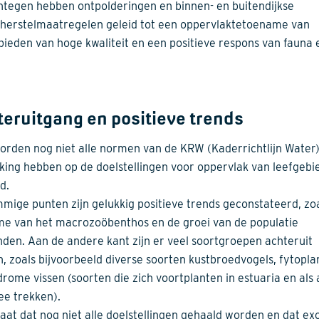
tegen hebben ontpolderingen en binnen- en buitendijkse
herstelmaatregelen geleid tot een oppervlaktetoename van
bieden van hoge kwaliteit en een positieve respons van fauna 
eruitgang en positieve trends
orden nog niet alle normen van de KRW (Kaderrichtlijn Water)
king hebben op de doelstellingen voor oppervlak van leefgebi
d.
mige punten zijn gelukkig positieve trends geconstateerd, zo
e van het macrozoöbenthos en de groei van de populatie
den. Aan de andere kant zijn er veel soortgroepen achteruit
, zoals bijvoorbeeld diverse soorten kustbroedvogels, fytopla
drome vissen (soorten die zich voortplanten in estuaria en als 
ee trekken).
taat dat nog niet alle doelstellingen gehaald worden en dat ex