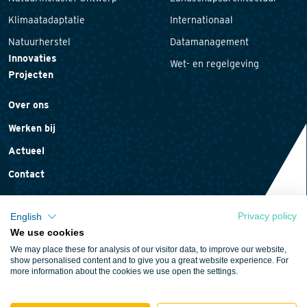
Klimaatadaptatie
Internationaal
Natuurherstel
Datamanagement
Innovaties
Wet- en regelgeving
Projecten
Over ons
Werken bij
Actueel
Contact
Privacy policy
English
We use cookies
Privacyverklaring
We may place these for analysis of our visitor data, to improve our website,
Cookieverklaring
show personalised content and to give you a great website experience. For
more information about the cookies we use open the settings.
Algemene voorwaarden