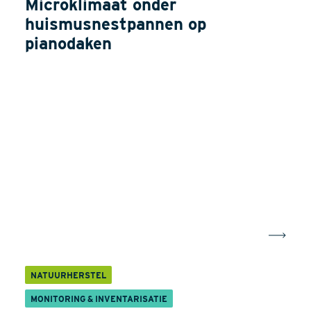
Microklimaat onder
huismusnestpannen op
pianodaken
NATUURHERSTEL
MONITORING & INVENTARISATIE