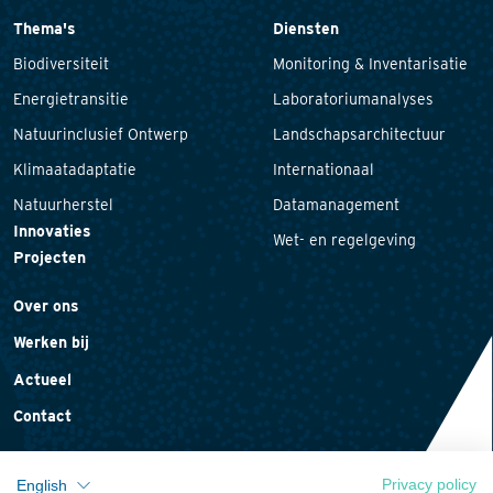
Thema's
Diensten
Biodiversiteit
Monitoring & Inventarisatie
Energietransitie
Laboratoriumanalyses
Natuurinclusief Ontwerp
Landschapsarchitectuur
Klimaatadaptatie
Internationaal
Natuurherstel
Datamanagement
Innovaties
Wet- en regelgeving
Projecten
Over ons
Werken bij
Actueel
Contact
Privacy policy
English