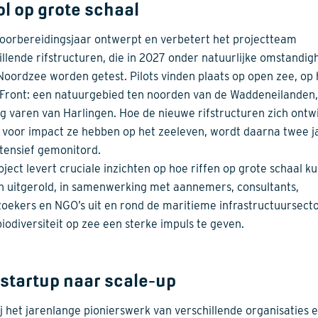
ol op grote schaal
 voorbereidingsjaar ontwerpt en verbetert het projectteam
illende rifstructuren, die in 2027 onder natuurlijke omstandi
Noordzee worden getest. Pilots vinden plaats op open zee, op 
 Front: een natuurgebied ten noorden van de Waddeneilanden,
g varen van Harlingen. Hoe de nieuwe rifstructuren zich ontw
 voor impact ze hebben op het zeeleven, wordt daarna twee j
ntensief gemonitord.
oject levert cruciale inzichten op hoe riffen op grote schaal k
 uitgerold, in samenwerking met aannemers, consultants,
oekers en NGO’s uit en rond de maritieme infrastructuursect
biodiversiteit op zee een sterke impuls te geven.
startup naar scale-up
j het jarenlange pionierswerk van verschillende organisaties 