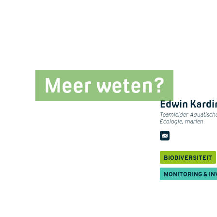
Meer weten?
Edwin Kardi
Teamleider Aquatisch
Ecologie, marien
BIODIVERSITEIT
MONITORING & IN