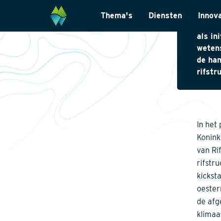
Voor h
Thema's
Diensten
Innov
worden
als in
Biodiversiteit
Monitoring & Inve
wetens
de han
Energietransitie
Laboratoriumanal
rifstr
Natuurinclusief Ontwerp
Landschapsarchit
Klimaatadaptatie
Internationaal
Natuurherstel
Datamanagemen
In het
Wet- en regelgevi
Konink
van Ri
rifstr
kickst
oester
de afg
klimaa