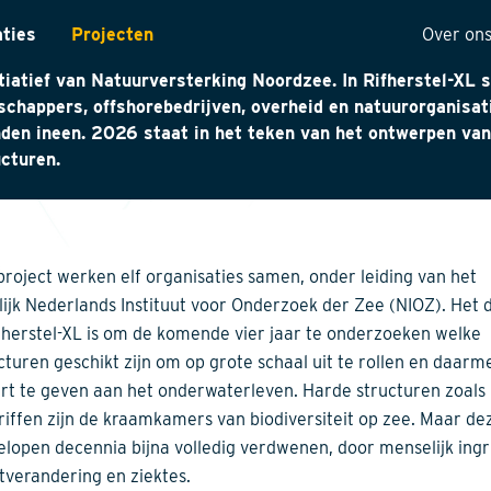
et eerst wordt op grote schaal onderzocht hoe riffen kun
aties
Projecten
Over on
 hersteld op de Noordzee. Het project is dit voorjaar ges
itiatief van Natuurversterking Noordzee. In Rifherstel-XL 
ntarisatie
Onze 
chappers, offshorebedrijven, overheid en natuurorganisat
den ineen. 2026 staat in het teken van het ontwerpen van
yses
Visie
ucturen.
ectuur
Histor
MVO
t
Kwalit
 project werken elf organisaties samen, onder leiding van het
ng
lijk Nederlands Instituut voor Onderzoek der Zee (NIOZ). Het 
fherstel-XL is om de komende vier jaar te onderzoeken welke
ucturen geschikt zijn om op grote schaal uit te rollen en daar
art te geven aan het onderwaterleven. Harde structuren zoals
riffen zijn de kraamkamers van biodiversiteit op zee. Maar dez
elopen decennia bijna volledig verdwenen, door menselijk ingr
tverandering en ziektes.