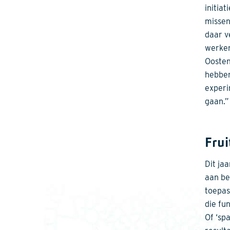
initiat
missen
daar v
werken
Oosten
hebben
experi
gaan.”
Fru
Dit ja
aan be
toepas
die fu
Of ‘sp