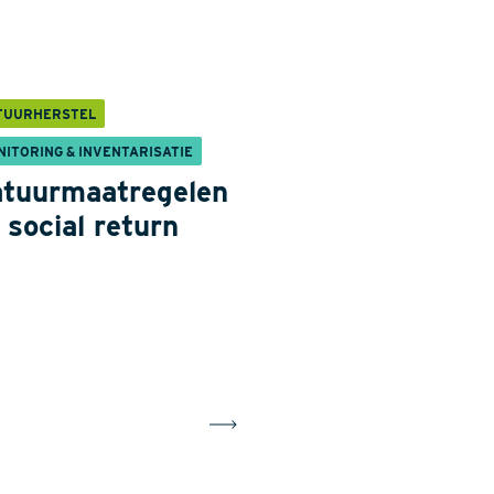
TUURHERSTEL
NITORING & INVENTARISATIE
tuurmaatregelen
 social return