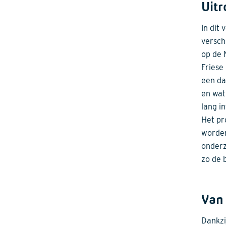
Uitr
In dit
versch
op de 
Friese
een da
en wat
lang i
Het pr
worden
onderz
zo de 
Van 
Dankzi