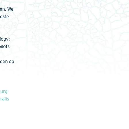
ren. We
beste
logy:
ilots
eden op
urg
ralis