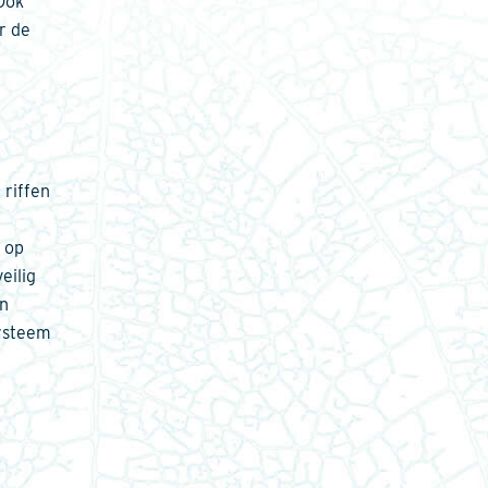
Ook
r de
 riffen
 op
eilig
en
systeem