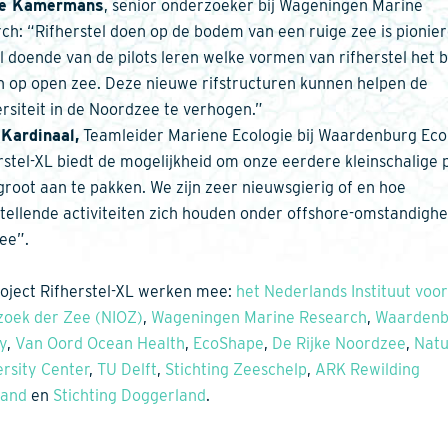
ne Kamermans
, senior onderzoeker bij Wageningen Marine
ch: “Rifherstel doen op de bodem van een ruige zee is pionie
l doende van de pilots leren welke vormen van rifherstel het 
 op open zee. Deze nieuwe rifstructuren kunnen helpen de
ersiteit in de Noordzee te verhogen.”
Kardinaal,
Teamleider Mariene Ecologie bij Waardenburg Eco
rstel-XL biedt de mogelijkheid om onze eerdere kleinschalige p
 groot aan te pakken. We zijn zeer nieuwsgierig of en hoe
stellende activiteiten zich houden onder offshore-omstandigh
ee”.
oject Rifherstel-XL werken mee:
het Nederlands Instituut voor
oek der Zee (NIOZ)
,
Wageningen Marine Research
,
Waardenb
y
,
Van Oord Ocean Health
,
EcoShape
,
De Rijke Noordzee
,
Natu
ersity Center
,
TU Delft
,
Stichting Zeeschelp
,
ARK Rewilding
land
en
Stichting Doggerland
.