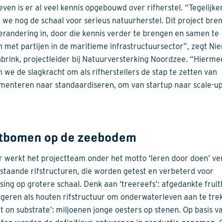
ieven is er al veel kennis opgebouwd over rifherstel. “Tegelijker
 we nog de schaal voor serieus natuurherstel. Dit project bre
erandering in, door die kennis verder te brengen en samen te
 met partijen in de maritieme infrastructuursector”, zegt Ni
brink, projectleider bij Natuurversterking Noordzee. “Hierme
 we de slagkracht om als rifherstellers de stap te zetten van
menteren naar standaardiseren, om van startup naar scale-up
itbomen op de zeebodem
ar werkt het projectteam onder het motto ‘leren door doen’ ve
staande rifstructuren, die worden getest en verbeterd voor
sing op grotere schaal. Denk aan ‘treereefs’: afgedankte fru
ngeren als houten rifstructuur om onderwaterleven aan te tre
at on substrate’: miljoenen jonge oesters op stenen. Op basis v