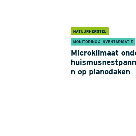
NATUURHERSTEL
MONITORING & INVENTARISATIE
Microklimaat ond
huismusnestpan
n op pianodaken