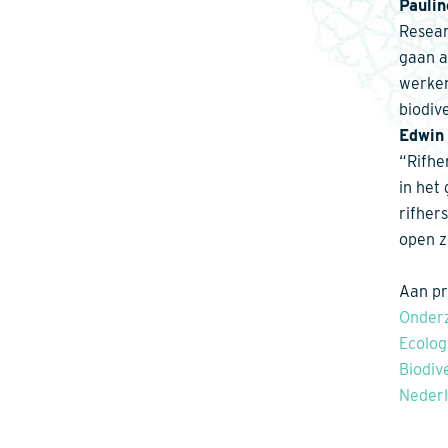
Pauli
Resear
gaan a
werken
biodiv
Edwin 
“Rifhe
in het
rifher
open z
Aan pr
Onderz
Ecolog
Biodiv
Neder