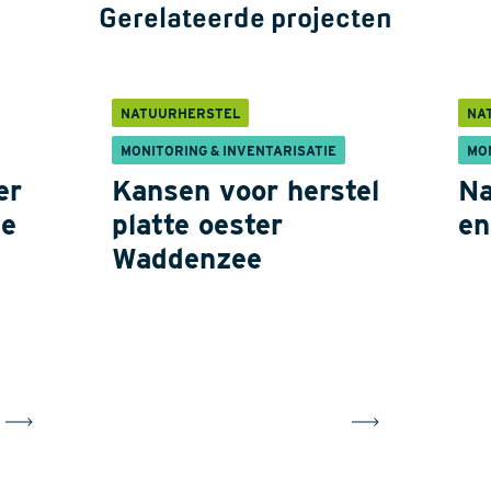
Gerelateerde projecten
NATUURHERSTEL
NA
MONITORING & INVENTARISATIE
MO
er
Kansen voor herstel
Na
ne
platte oester
en
Waddenzee