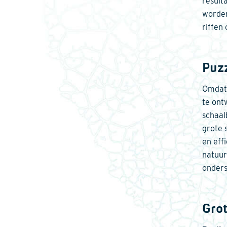
result
worden
riffen
Puz
Omdat 
te ont
schaal
grote s
en eff
natuur
onders
Gro