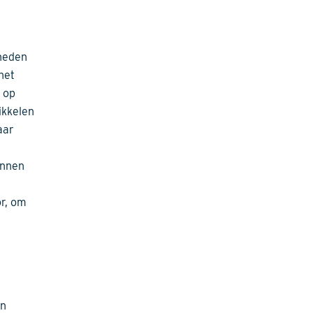
gheden
het
 op
ikkelen
aar
unnen
or, om
en