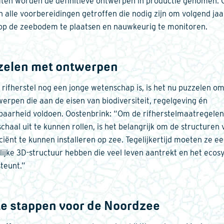
aten worden de definitieve ontwerpen in productie genomen. 
 alle voorbereidingen getroffen die nodig zijn om volgend jaa
 op de zeebodem te plaatsen en nauwkeurig te monitoren.
zelen met ontwerpen
rifherstel nog een jonge wetenschap is, is het nu puzzelen om
werpen die aan de eisen van biodiversiteit, regelgeving én
baarheid voldoen. Oostenbrink: “Om de rifherstelmaatregelen
chaal uit te kunnen rollen, is het belangrijk om de structuren v
iciënt te kunnen installeren op zee. Tegelijkertijd moeten ze e
lijke 3D-structuur hebben die veel leven aantrekt en het eco
teunt.”
te stappen voor de Noordzee