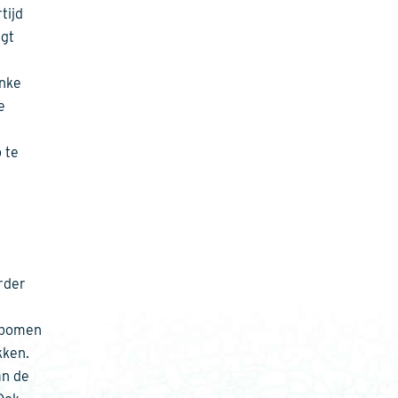
tijd
ngt
enke
e
 te
rder
itbomen
kken.
an de