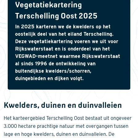
Vegetatiekartering
Terschelling Oost 2025
In 2025 karteren we de kwelders op het
oostelijk deel van het eiland Terschelling.
Deze vegetatiekartering voeren we uit voor
Rijkswaterstaat en is onderdeel van het
VEGWAD-meetnet waarmee Rijkswaterstaat
al sinds 1996 de ontwikkeling van
buitendijkse kwelders/schorren,
duingebieden en dijken volgt.
Kwelders, duinen en duinvalleien
Het karteergebied Terschelling Oost bestaat uit ongeveer
3.000 hectare prachtige natuur met overgangen tussen
lage en hoge kwelders, duinen en duinvalleien. De